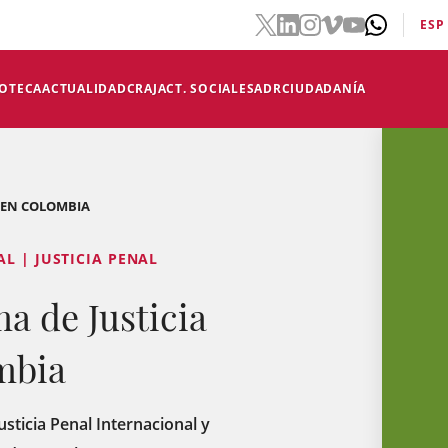
ESP
IOTECA
ACTUALIDAD
CRAJ
ACT. SOCIALES
ADR
CIUDADANÍA
L EN COLOMBIA
L | JUSTICIA PENAL
ma de Justicia
mbia
usticia Penal Internacional y