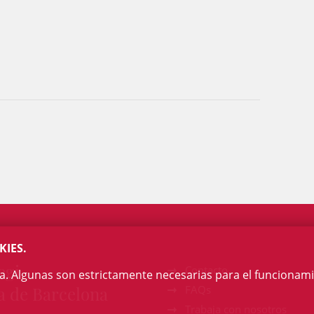
KIES.
egi
Contacto
na. Algunas son estrictamente necesarias para el funcionami
a de Barcelona
FAQs
Trabaja con nosotros