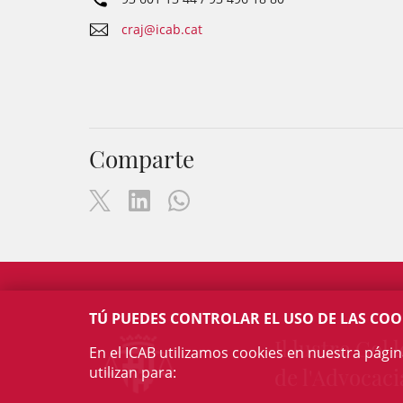
craj@icab.cat
Comparte
TÚ PUEDES CONTROLAR EL USO DE LAS COO
Il·lustre Col·l
En el ICAB utilizamos cookies en nuestra pági
utilizan para:
de l'Advocaci