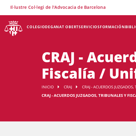
×
Il·lustre Col·legi de l'Advocacia de Barcelona
COLEGIO
DEGANAT OBERT
SERVICIOS
FORMACIÓN
BIBL
CRAJ - Acuer
Fiscalía / Uni
INICIO
CRAJ
CRAJ - ACUERDOS JUZGADOS, 
CRAJ - ACUERDOS JUZGADOS, TRIBUNALES Y FISCAL