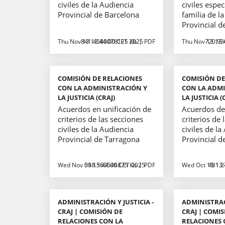
civiles de la Audiencia
civiles espec
Provincial de Barcelona
familia de l
Provincial d
Thu Nov 13 13:44:00 CET 2025
841.4580078125 Kb
PDF
Thu Nov 13 13:
720.93
COMISIÓN DE RELACIONES
COMISIÓN DE
CON LA ADMINISTRACIÓN Y
CON LA ADMI
LA JUSTICIA (CRAJ)
LA JUSTICIA (
Acuerdos en unificación de
Acuerdos de 
criterios de las secciones
criterios de 
civiles de la Audiencia
civiles de la
Provincial de Tarragona
Provincial d
Wed Nov 05 13:44:00 CET 2025
548.560546875 Kb
PDF
Wed Oct 15 13:
481.2
ADMINISTRACIÓN Y JUSTICIA -
ADMINISTRACI
CRAJ | COMISIÓN DE
CRAJ | COMIS
RELACIONES CON LA
RELACIONES 