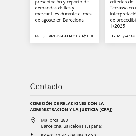
presentación y reparto de
criterios de
demandas civiles y
Terrassa en 
mercantiles durante el mes
interpretaci
de agosto en Barcelona
de procedibi
1/2025
Mon Jul 14 16:00:00 CEST 2025
261.2978515625 Kb
PDF
Thu May 29 16
647.98
Contacto
COMISIÓN DE RELACIONES CON LA
ADMINISTRACIÓN Y LA JUSTICIA (CRAJ)
Mallorca, 283
Barcelona, Barcelona (España)
93 601 13 44 / 93 496 18 80