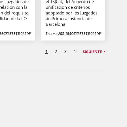
 los Juzgados de
el TSJCat, del Acuerdo de
relación con la
unificación de criterios
ón del requisito
adoptado por los Juzgados
lidad de la LO
de Primera Instancia de
Barcelona
:00:00 CEST 2025
33984375 Kb
PDF
Thu May 08 16:00:00 CEST 2025
375.5810546875 Kb
PDF
1
2
3
4
SIGUIENTE