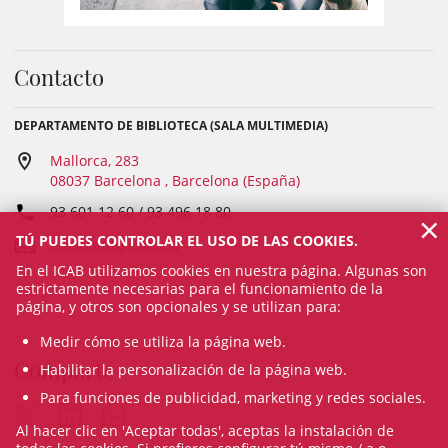
Contacto
DEPARTAMENTO DE BIBLIOTECA (SALA MULTIMEDIA)
Mallorca, 283
08037 Barcelona , Barcelona (España)
93 601 12 60 / 93 496 18 80
×
TÚ PUEDES CONTROLAR EL USO DE LAS COOKIES.
bibliobdd@icab.cat
En el ICAB utilizamos cookies en nuestra página. Algunas son
estrictamente necesarias para el funcionamiento de la
página, y otros son opcionales y se utilizan para:
Medir cómo se utiliza la página web.
Comparte
Habilitar la personalización de la página web.
Para funciones de publicidad, marketing y redes sociales.
Al hacer clic en 'Aceptar todas', aceptas la instalación de