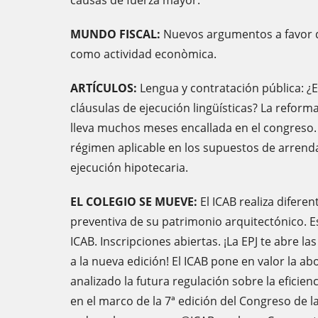
causas de fuerza mayor.
MUNDO FISCAL:
Nuevos argumentos a favor 
como actividad econòmica.
ARTÍCULOS:
Lengua y contratación pública: ¿E
cláusulas de ejecución lingüísticas? La reform
lleva muchos meses encallada en el congreso.
régimen aplicable en los supuestos de arrend
ejecución hipotecaria.
EL COLEGIO SE MUEVE:
El ICAB realiza difere
preventiva de su patrimonio arquitectónico. E
ICAB. Inscripciones abiertas. ¡La EPJ te abre la
a la nueva edición! El ICAB pone en valor la abo
analizado la futura regulación sobre la eficienc
en el marco de la 7ª edición del Congreso de l