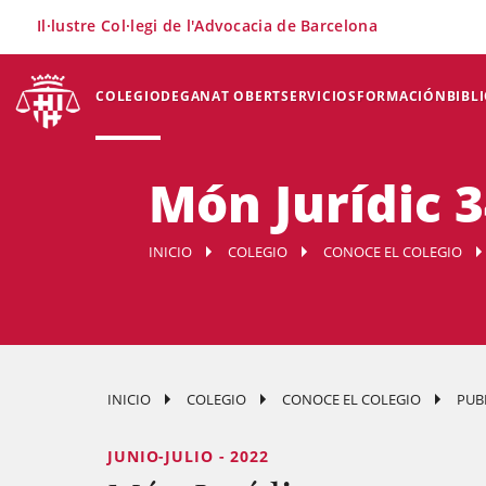
×
Il·lustre Col·legi de l'Advocacia de Barcelona
COLEGIO
DEGANAT OBERT
SERVICIOS
FORMACIÓN
BIBL
Món Jurídic 
INICIO
COLEGIO
CONOCE EL COLEGIO
INICIO
COLEGIO
CONOCE EL COLEGIO
PUB
JUNIO-JULIO - 2022