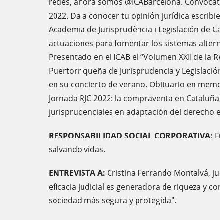
redes, ahora somos @ICABarcelona. Convocato
2022. Da a conocer tu opinión jurídica escrib
Academia de Jurisprudència i Legislación de C
actuaciones para fomentar los sistemas alterna
Presentado en el ICAB el “Volumen XXII de la R
Puertorriqueña de Jurisprudencia y Legislación
en su concierto de verano. Obituario en memor
Jornada RJC 2022: la compraventa en Cataluña;
jurisprudenciales en adaptación del derecho 
RESPONSABILIDAD SOCIAL CORPORATIVA:
F
salvando vidas.
ENTREVISTA A:
Cristina Ferrando Montalvá, ju
eficacia judicial es generadora de riqueza y c
sociedad más segura y protegida".