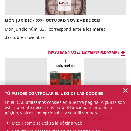
MÓN JURÍDIC / 337 - OCTUBRE-NOVIEMBRE 2021
Món Jurídic núm. 337, correspondiente a los meses
d'octubre-novembre
DESCARGAR 337 (4.140270233154297 MB)
×
TÚ PUEDES CONTROLAR EL USO DE LAS COOKIES.
En el ICAB utilizamos cookies en nuestra página. Algunas son
estrictamente necesarias para el funcionamiento de la
MÓN JURÍDIC / 336 - AGOSTO-SEPTIEMBRE 2021
página, y otros son opcionales y se utilizan para:
Món Jurídic núm. 335, correspondiente a los meses de
Medir cómo se utiliza la página web.
agosto-septiembre de 2021