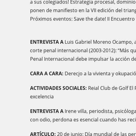
a sus colegiados! Estrategia procesal, dominio 
ponen de manifiesto en la VII edición del trian
Próximos eventos: Save the date! II Encuentr
ENTREVISTA A
Luis Gabriel Moreno Ocampo, ab
corte penal internacional (2003-2012): “Más q
Penal Internacional debe impulsar la acción d
CARA A CARA:
Derecjo a la vivienta y okupació
ACTIVIDADES SOCIALES:
Reial Club de Golf El 
excelencia
ENTREVISTA A
Irene villa, periodista, psicólog
con odio, perdona es esencial cuando has rec
ARTÍCULO:
20 de junio: Día mundial de las pe