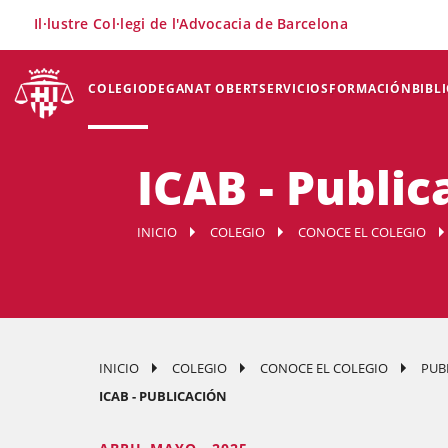
×
Il·lustre Col·legi de l'Advocacia de Barcelona
COLEGIO
DEGANAT OBERT
SERVICIOS
FORMACIÓN
BIBL
ICAB - Public
INICIO
COLEGIO
CONOCE EL COLEGIO
INICIO
COLEGIO
CONOCE EL COLEGIO
PUB
ICAB - PUBLICACIÓN