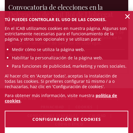
Convocatoria de elecciones en la
×
Delegación de Sant Boi de Llobregat
TÚ PUEDES CONTROLAR EL USO DE LAS COOKIES.
(2023)
En el ICAB utilizamos cookies en nuestra página. Algunas son
Lunes 20 de noviembre de 2023 por proveer los cargos de
estrictamente necesarias para el funcionamiento de la
delegado o delegada y subdelegado o subdelegada de la
página, y otros son opcionales y se utilizan para:
Delegación territorial de Sant Boi de Llobregat.
Medir cómo se utiliza la página web.
Wed Sep 20 17:03:37 CEST 2023
Habilitar la personalización de la página web.
Para funciones de publicidad, marketing y redes sociales.
VER TODAS LAS NOTICIAS
Al hacer clic en 'Aceptar todas', aceptas la instalación de
todas las cookies. Si prefieres configurar tú mismo / a o
rechazarlas, haz clic en 'Configuración de cookies'.
Para obtener más información, visite nuestra
política de
MAPA WEB
ACCESIBILIDAD
AVISO LEGAL
cookies
.
PRIVACIDAD
COOKIES
CONDICIONES GENERALES
CALIDAD
CONFIGURACIÓN DE COOKIES
CÓDIGO ÉTICO