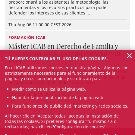
proporcionará a los asistentes la metodología, las
herramientas y los recursos prácticos para poder
defender los intereses de sus clientes ...
Thu Aug 06 11:00:00 CEST 2026
FORMACIÓN ICAB
Máster ICAB en Derecho de Familia y
×
Sucesiones 2026-2027 (presencial y on-
TÚ PUEDES CONTROLAR EL USO DE LAS COOKIES.
line)
En el ICAB utilizamos cookies en nuestra página. Algunas son
El ICAB prepara una nueva edición del Máster en Derecho
estrictamente necesarias para el funcionamiento de la
de Familia y Sucesiones para el curso 2026-27. Inicio el 28
página, y otros son opcionales y se utilizan para:
de septiembre de 2026. ¡Matrícula abierta!
Medir cómo se utiliza la página web.
Thu Aug 06 08:00:00 CEST 2026
Habilitar la personalización de la página web.
Para funciones de publicidad, marketing y redes sociales.
VER TODAS LAS NOTICIAS
Al hacer clic en 'Aceptar todas', aceptas la instalación de
todas las cookies. Si prefieres configurar tú mismo / a o
rechazarlas, haz clic en 'Configuración de cookies'.