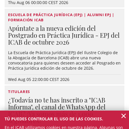
Thu Aug 06 00:00:00 CEST 2026
ESCUELA DE PRÁCTICA JURÍDICA (EPJ) | ALUMNI EPJ |
FORMACIÓN ICAB
Apúntate a la nueva edición del
Postgrado en Práctica Jurídica - EPJ del
ICAB de octubre 2026
La Escuela de Práctica Jurídica (EPJ) del Ilustre Colegio de
la Abogacía de Barcelona (ICAB) abre una nueva
convocatoria para quienes deseen acceder al Posgrado en
Práctica Jurídica edición de octubre de 2026.
Wed Aug 05 22:00:00 CEST 2026
TITULARES
¿Todavía no te has inscrito a "ICAB
Informa", el canal de WhatsApp del
×
ICAB? ¡Ya somos más de 1.000
TÚ PUEDES CONTROLAR EL USO DE LAS COOKIES.
seguidores!
En el ICAB utilizamos cookies en nuestra página. Algunas son