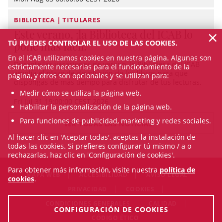
BIBLIOTECA | TITULARES
×
Este verano, ¡la Biblioteca del ICAB lo
TÚ PUEDES CONTROLAR EL USO DE LAS COOKIES.
pone más fácil!
En el ICAB utilizamos cookies en nuestra página. Algunas son
Durante las vacaciones de verano, la Biblioteca del ICAB
estrictamente necesarias para el funcionamiento de la
amplía el plazo de devolución de los libros para que
página, y otros son opcionales y se utilizan para:
dispongas de más tiempo para disfrutar de tus lecturas.
Medir cómo se utiliza la página web.
Fri Jul 31 19:00:00 CEST 2026
Habilitar la personalización de la página web.
Para funciones de publicidad, marketing y redes sociales.
VER TODAS LAS NOTICIAS
Al hacer clic en 'Aceptar todas', aceptas la instalación de
todas las cookies. Si prefieres configurar tú mismo / a o
rechazarlas, haz clic en 'Configuración de cookies'.
Para obtener más información, visite nuestra
política de
MAPA WEB
ACCESIBILIDAD
AVISO LEGAL
cookies
.
PRIVACIDAD
COOKIES
CONDICIONES GENERALES
CALIDAD
CONFIGURACIÓN DE COOKIES
CÓDIGO ÉTICO