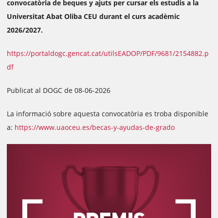
convocatòria de beques y ajuts per cursar els estudis a la
Universitat Abat Oliba CEU durant el curs acadèmic
2026/2027.
https://portaldogc.gencat.cat/utilsEADOP/PDF/9681/2154882.p
df
Publicat al DOGC de 08-06-2026
La informació sobre aquesta convocatòria es troba disponible
a:
https://www.uaoceu.es/becas-y-ayudas-de-grado