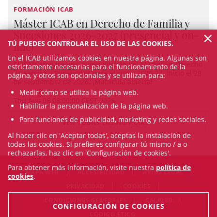
FORMACIÓN ICAB
Máster ICAB en Derecho de Familia y
×
Sucesiones 2026-2027 (presencial y on-
TÚ PUEDES CONTROLAR EL USO DE LAS COOKIES.
line)
En el ICAB utilizamos cookies en nuestra página. Algunas son
El ICAB prepara una nueva edición del Máster en Derecho
estrictamente necesarias para el funcionamiento de la
de Familia y Sucesiones para el curso 2026-27. Inicio el 28
página, y otros son opcionales y se utilizan para:
de septiembre de 2026. ¡Matrícula abierta!
Medir cómo se utiliza la página web.
Thu Aug 06 08:00:00 CEST 2026
Habilitar la personalización de la página web.
Para funciones de publicidad, marketing y redes sociales.
VER TODAS LAS NOTICIAS
Al hacer clic en 'Aceptar todas', aceptas la instalación de
todas las cookies. Si prefieres configurar tú mismo / a o
rechazarlas, haz clic en 'Configuración de cookies'.
Para obtener más información, visite nuestra
política de
MAPA WEB
ACCESIBILIDAD
AVISO LEGAL
cookies
.
PRIVACIDAD
COOKIES
CONDICIONES GENERALES
CALIDAD
CONFIGURACIÓN DE COOKIES
CÓDIGO ÉTICO