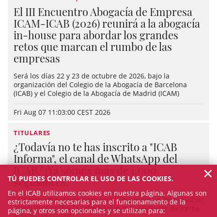
El III Encuentro Abogacía de Empresa
ICAM-ICAB (2026) reunirá a la abogacía
in-house para abordar los grandes
retos que marcan el rumbo de las
empresas
Será los días 22 y 23 de octubre de 2026, bajo la
organización del Colegio de la Abogacía de Barcelona
(ICAB) y el Colegio de la Abogacía de Madrid (ICAM)
Fri Aug 07 11:03:00 CEST 2026
TITULARES
¿Todavía no te has inscrito a "ICAB
Informa", el canal de WhatsApp del
×
ICAB? ¡Ya somos más de 1.000
TÚ PUEDES CONTROLAR EL USO DE LAS COOKIES.
seguidores!
En el ICAB utilizamos cookies en nuestra página. Algunas son
Esta herramienta de comunicación permite a las personas
estrictamente necesarias para el funcionamiento de la
colegiadas recibir la información más relevante de forma
página, y otros son opcionales y se utilizan para:
más directa y ágil.