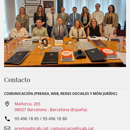
Contacto
COMUNICACIÓN (PRENSA, WEB, REDES SOCIALES Y MÓN JURÍDIC)
Mallorca, 283
08037 Barcelona , Barcelona (España)
93 496 18 85 / 93 496 18 80
premsa@icab.cat; comunicacio@icab.cat