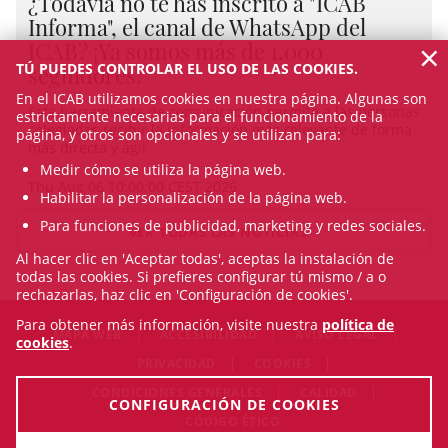
¿Todavía no te has inscrito a "ICAB
Informa", el canal de WhatsApp del
×
ICAB? ¡Ya somos más de 1.000
TÚ PUEDES CONTROLAR EL USO DE LAS COOKIES.
seguidores!
En el ICAB utilizamos cookies en nuestra página. Algunas son
Esta herramienta de comunicación permite a las personas
estrictamente necesarias para el funcionamiento de la
colegiadas recibir la información más relevante de forma
página, y otros son opcionales y se utilizan para:
más directa y ágil.
Medir cómo se utiliza la página web.
Thu Aug 06 10:00:00 CEST 2026
Habilitar la personalización de la página web.
Para funciones de publicidad, marketing y redes sociales.
VER TODAS LAS NOTICIAS
Al hacer clic en 'Aceptar todas', aceptas la instalación de
todas las cookies. Si prefieres configurar tú mismo / a o
rechazarlas, haz clic en 'Configuración de cookies'.
Para obtener más información, visite nuestra
política de
MAPA WEB
ACCESIBILIDAD
AVISO LEGAL
cookies
.
PRIVACIDAD
COOKIES
CONDICIONES GENERALES
CALIDAD
CONFIGURACIÓN DE COOKIES
CÓDIGO ÉTICO