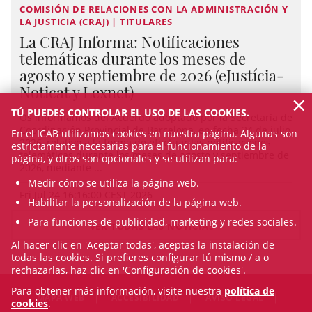
COMISIÓN DE RELACIONES CON LA ADMINISTRACIÓN Y
LA JUSTICIA (CRAJ) | TITULARES
La CRAJ Informa: Notificaciones
telemáticas durante los meses de
agosto y septiembre de 2026 (eJustícia-
Noticat y Lexnet)
×
TÚ PUEDES CONTROLAR EL USO DE LAS COOKIES.
Os informamos del Acuerdo adoptado por la Secretaría de
Coordinación Provincial de Barcelona, en fecha 24 de julio
En el ICAB utilizamos cookies en nuestra página. Algunas son
2026, relativo a la forma de efectuar las notificaciones
estrictamente necesarias para el funcionamiento de la
telemáticas durante los meses de agosto y septiembre de
página, y otros son opcionales y se utilizan para:
2026, mediante ...
Medir cómo se utiliza la página web.
Fri Jul 24 16:16:00 CEST 2026
Habilitar la personalización de la página web.
Para funciones de publicidad, marketing y redes sociales.
VER TODAS LAS NOTICIAS
Al hacer clic en 'Aceptar todas', aceptas la instalación de
todas las cookies. Si prefieres configurar tú mismo / a o
rechazarlas, haz clic en 'Configuración de cookies'.
Para obtener más información, visite nuestra
política de
MAPA WEB
ACCESIBILIDAD
AVISO LEGAL
cookies
.