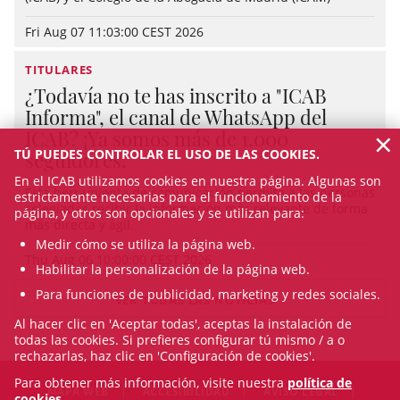
Fri Aug 07 11:03:00 CEST 2026
TITULARES
¿Todavía no te has inscrito a "ICAB
Informa", el canal de WhatsApp del
×
ICAB? ¡Ya somos más de 1.000
TÚ PUEDES CONTROLAR EL USO DE LAS COOKIES.
seguidores!
En el ICAB utilizamos cookies en nuestra página. Algunas son
Esta herramienta de comunicación permite a las personas
estrictamente necesarias para el funcionamiento de la
colegiadas recibir la información más relevante de forma
página, y otros son opcionales y se utilizan para:
más directa y ágil.
Medir cómo se utiliza la página web.
Thu Aug 06 10:00:00 CEST 2026
Habilitar la personalización de la página web.
Para funciones de publicidad, marketing y redes sociales.
VER TODAS LAS NOTICIAS
Al hacer clic en 'Aceptar todas', aceptas la instalación de
todas las cookies. Si prefieres configurar tú mismo / a o
rechazarlas, haz clic en 'Configuración de cookies'.
Para obtener más información, visite nuestra
política de
MAPA WEB
ACCESIBILIDAD
AVISO LEGAL
cookies
.