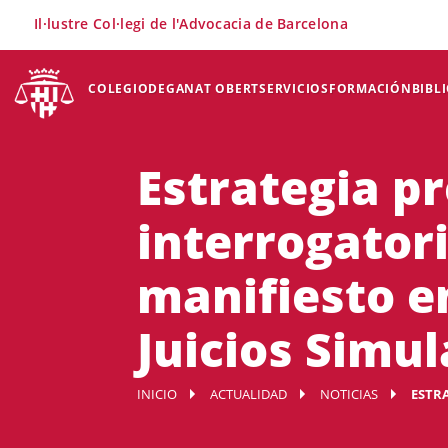
×
Il·lustre Col·legi de l'Advocacia de Barcelona
COLEGIO
DEGANAT OBERT
SERVICIOS
FORMACIÓN
BIBL
Estrategia pr
interrogatori
manifiesto en
Juicios Simul
INICIO
ACTUALIDAD
NOTICIAS
ESTRA