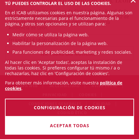
TÚ PUEDES CONTROLAR EL USO DE LAS COOKIES.
El alumnado de los ámbitos de Civil, Laboral y Penal de la
En el ICAB utilizamos cookies en nuestra página. Algunas son
Escuela de Práctica Jurídica del ICAB ha realizado el 12 de
estrictamente necesarias para el funcionamiento de la
junio de 2026 una jornada de simulaciones en la
página, y otros son opcionales y se utilizan para:
Audiencia de León.
Medir cómo se utiliza la página web.
Fri Jun 12 14:18:00 CEST 2026
Habilitar la personalización de la página web.
Para funciones de publicidad, marketing y redes sociales.
VER TODAS LAS NOTICIAS
Al hacer clic en 'Aceptar todas', aceptas la instalación de
todas las cookies. Si prefieres configurar tú mismo / a o
rechazarlas, haz clic en 'Configuración de cookies'.
Para obtener más información, visite nuestra
política de
MAPA WEB
ACCESIBILIDAD
AVISO LEGAL
cookies
.
PRIVACIDAD
COOKIES
CONDICIONES GENERALES
CALIDAD
CONFIGURACIÓN DE COOKIES
CÓDIGO ÉTICO
© Sat Aug 08 21:14:50 CEST 2026 Il·lustre Col·legi de l'Advocacia
ACEPTAR TODAS
de Barcelona. Todos los derechos reservados