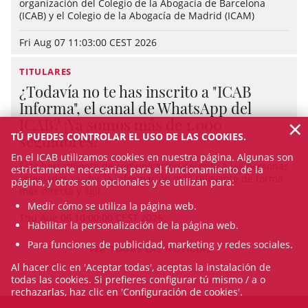
organización del Colegio de la Abogacía de Barcelona
(ICAB) y el Colegio de la Abogacía de Madrid (ICAM)
Fri Aug 07 11:03:00 CEST 2026
TITULARES
¿Todavía no te has inscrito a "ICAB
Informa", el canal de WhatsApp del
×
ICAB? ¡Ya somos más de 1.000
TÚ PUEDES CONTROLAR EL USO DE LAS COOKIES.
seguidores!
En el ICAB utilizamos cookies en nuestra página. Algunas son
Esta herramienta de comunicación permite a las personas
estrictamente necesarias para el funcionamiento de la
colegiadas recibir la información más relevante de forma
página, y otros son opcionales y se utilizan para:
más directa y ágil.
Medir cómo se utiliza la página web.
Thu Aug 06 10:00:00 CEST 2026
Habilitar la personalización de la página web.
Para funciones de publicidad, marketing y redes sociales.
VER TODAS LAS NOTICIAS
Al hacer clic en 'Aceptar todas', aceptas la instalación de
todas las cookies. Si prefieres configurar tú mismo / a o
rechazarlas, haz clic en 'Configuración de cookies'.