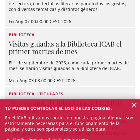
de Lectura, con tertulias literarias para todos los gustos,
con diversas temáticas y distintos géneros.
Fri Aug 07 00:00:00 CEST 2026
BIBLIOTECA
Visitas guiadas a la Biblioteca ICAB el
primer martes de mes
El 1 de septiembre de 2026, como cada primer martes de
mes, se harán visitas guiadas a la Biblioteca del ICAB.
Mon Aug 03 08:00:00 CEST 2026
BIBLIOTECA | TITULARES
×
Este verano, ¡la Biblioteca del ICAB lo
TÚ PUEDES CONTROLAR EL USO DE LAS COOKIES.
pone más fácil!
En el ICAB utilizamos cookies en nuestra página. Algunas son
Durante las vacaciones de verano, la Biblioteca del ICAB
estrictamente necesarias para el funcionamiento de la
amplía el plazo de devolución de los libros para que
página, y otros son opcionales y se utilizan para:
dispongas de más tiempo para disfrutar de tus lecturas.
Medir cómo se utiliza la página web.