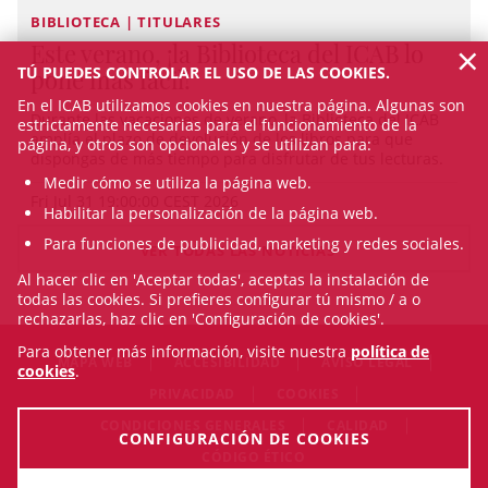
BIBLIOTECA | TITULARES
×
Este verano, ¡la Biblioteca del ICAB lo
TÚ PUEDES CONTROLAR EL USO DE LAS COOKIES.
pone más fácil!
En el ICAB utilizamos cookies en nuestra página. Algunas son
Durante las vacaciones de verano, la Biblioteca del ICAB
estrictamente necesarias para el funcionamiento de la
amplía el plazo de devolución de los libros para que
página, y otros son opcionales y se utilizan para:
dispongas de más tiempo para disfrutar de tus lecturas.
Medir cómo se utiliza la página web.
Fri Jul 31 19:00:00 CEST 2026
Habilitar la personalización de la página web.
Para funciones de publicidad, marketing y redes sociales.
VER TODAS LAS NOTICIAS
Al hacer clic en 'Aceptar todas', aceptas la instalación de
todas las cookies. Si prefieres configurar tú mismo / a o
rechazarlas, haz clic en 'Configuración de cookies'.
Para obtener más información, visite nuestra
política de
MAPA WEB
ACCESIBILIDAD
AVISO LEGAL
cookies
.
PRIVACIDAD
COOKIES
CONDICIONES GENERALES
CALIDAD
CONFIGURACIÓN DE COOKIES
CÓDIGO ÉTICO