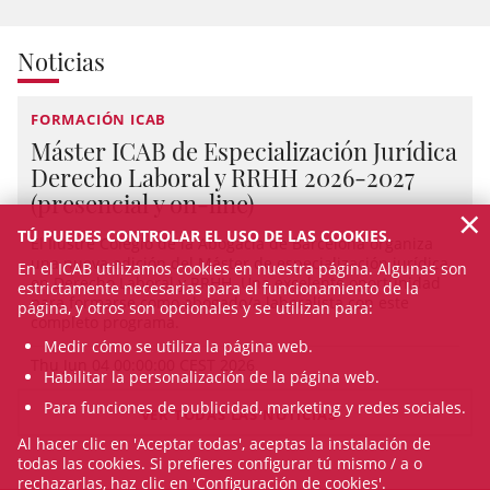
Noticias
FORMACIÓN ICAB
Máster ICAB de Especialización Jurídica
Derecho Laboral y RRHH 2026-2027
(presencial y on-line)
×
TÚ PUEDES CONTROLAR EL USO DE LAS COOKIES.
El Ilustre Colegio de la Abogacía de Barcelona organiza
una nueva edición del Máster de especialización jurídica
En el ICAB utilizamos cookies en nuestra página. Algunas son
en Derecho Laboral y RRHH. Una excelente oportunidad
estrictamente necesarias para el funcionamiento de la
para formarse como abogado/a laboralista con este
página, y otros son opcionales y se utilizan para:
completo programa.
Medir cómo se utiliza la página web.
Thu Jun 04 00:00:00 CEST 2026
Habilitar la personalización de la página web.
Para funciones de publicidad, marketing y redes sociales.
VER TODAS LAS NOTICIAS
Al hacer clic en 'Aceptar todas', aceptas la instalación de
todas las cookies. Si prefieres configurar tú mismo / a o
rechazarlas, haz clic en 'Configuración de cookies'.