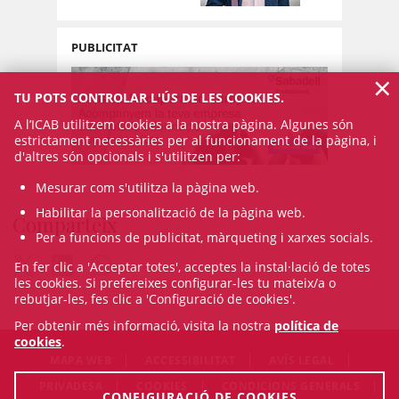
PUBLICITAT
×
TU POTS CONTROLAR L'ÚS DE LES COOKIES.
A l’ICAB utilitzem cookies a la nostra pàgina. Algunes són
estrictament necessàries per al funcionament de la pàgina, i
d'altres són opcionals i s'utilitzen per:
Mesurar com s'utilitza la pàgina web.
Habilitar la personalització de la pàgina web.
Comparteix
Per a funcions de publicitat, màrqueting i xarxes socials.
En fer clic a 'Acceptar totes', acceptes la instal·lació de totes
les cookies. Si prefereixes configurar-les tu mateix/a o
rebutjar-les, fes clic a 'Configuració de cookies'.
Per obtenir més informació, visita la nostra
política de
cookies
.
MAPA WEB
ACCESSIBILITAT
AVÍS LEGAL
PRIVADESA
COOKIES
CONDICIONS GENERALS
CONFIGURACIÓ DE COOKIES