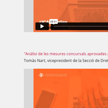
"Anàlisi de les mesures concursals aprovades pe
Tomàs Nart, vicepresident de la Secció de Dret