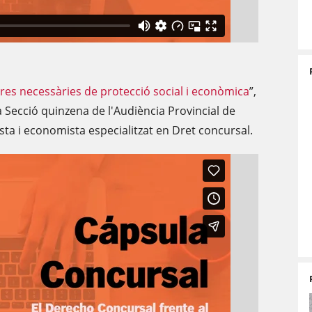
res necessàries de protecció social i econòmica
”,
a Secció quinzena de l'Audiència Provincial de
sta i economista especialitzat en Dret concursal.