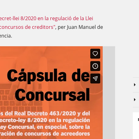
cret-llei 8/2020 en la regulació de la Llei
 concursos de creditors"
, per Juan Manuel de
ència.