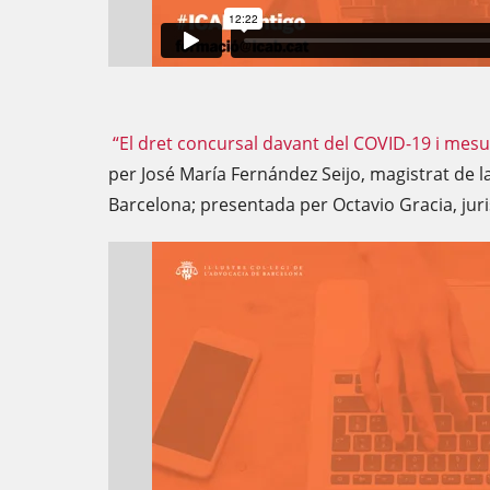
“El dret concursal davant del COVID-19 i mesu
per José María Fernández Seijo, magistrat de l
Barcelona; presentada per Octavio Gracia, juri