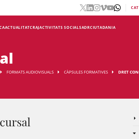
CAT
CA
ACTUALITAT
CRAJ
ACTIVITATS SOCIALS
ADR
CIUTADANIA
al
FORMATS AUDIOVISUALS
CÀPSULES FORMATIVES
DRET CON
cursal