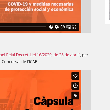
l Reial Decret-Llei 16/2020, de 28 de abril"
, per
 Concursal de l'ICAB.