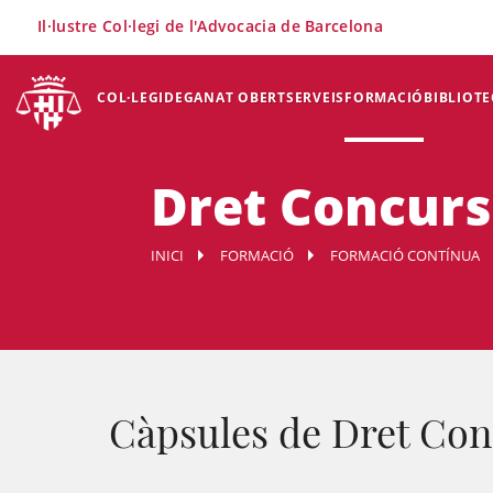
×
Il·lustre Col·legi de l'Advocacia de Barcelona
COL·LEGI
DEGANAT OBERT
SERVEIS
FORMACIÓ
BIBLIOTE
Dret Concurs
INICI
FORMACIÓ
FORMACIÓ CONTÍNUA
Càpsules de Dret Con