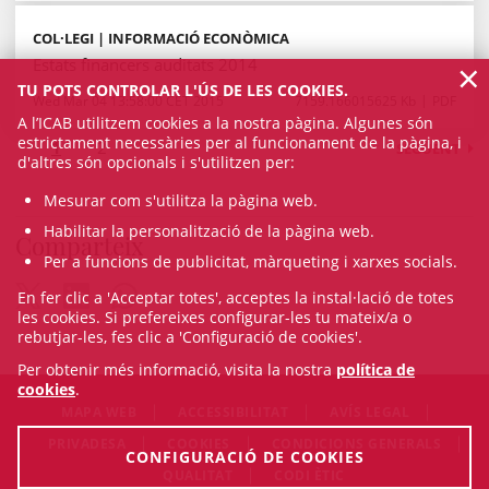
COL·LEGI | INFORMACIÓ ECONÒMICA
×
Estats financers auditats 2014
TU POTS CONTROLAR L'ÚS DE LES COOKIES.
Wed Mar 04 13:58:00 CET 2015
7159.166015625 Kb
PDF
A l’ICAB utilitzem cookies a la nostra pàgina. Algunes són
estrictament necessàries per al funcionament de la pàgina, i
1
2
SEGÜENT
d'altres són opcionals i s'utilitzen per:
Mesurar com s'utilitza la pàgina web.
Habilitar la personalització de la pàgina web.
Comparteix
Per a funcions de publicitat, màrqueting i xarxes socials.
En fer clic a 'Acceptar totes', acceptes la instal·lació de totes
les cookies. Si prefereixes configurar-les tu mateix/a o
rebutjar-les, fes clic a 'Configuració de cookies'.
Per obtenir més informació, visita la nostra
política de
cookies
.
MAPA WEB
ACCESSIBILITAT
AVÍS LEGAL
PRIVADESA
COOKIES
CONDICIONS GENERALS
CONFIGURACIÓ DE COOKIES
QUALITAT
CODI ÈTIC