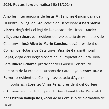
2024. Reptes i problemàtica (13/11/2024)
Amb les intervencions de
Jesús M. Sánchez García
, degà de
l'Il·lustre Col·legi de l'Advocacia de Barcelona;
Albert Sierra
Vicens
, degà del Col·legi de l’Advocacia de Girona;
Xavier
Vilajoana Eduardo
, president de l'Associació de Promotors de
Catalunya;
José Alberto Marín Sánchez
, degà president del
Col·legi de Notaris de Catalunya;
Vicente García-Hinojal
López
, degà dels Registradors de la Propietat de Catalunya;
P
ere Ribera Sellarés
, president del Consell General de
Cambres de la Propietat Urbana de Catalunya;
Gerard Duelo
Ferrer
; president del Col·legi i associació d’Agents
Immobiliaris; i
Lorenzo Viñas Periz
, president del Col·legi
d'Administradors de Finques de Barcelona-Lleida. Presentat
per
Cristina Vallejo Ros
, vocal de la Comissió de Normativa de
l’ICAB.