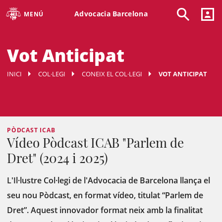
Advocacia Barcelona
MENÚ
Vot Anticipat
INICI
COL·LEGI
CONEIX EL COL·LEGI
VOT ANTICIPAT
PÒDCAST ICAB
Vídeo Pòdcast ICAB "Parlem de
Dret" (2024 i 2025)
L'Il·lustre Col·legi de l'Advocacia de Barcelona llança el
seu nou Pòdcast, en format vídeo, titulat “Parlem de
Dret”. Aquest innovador format neix amb la finalitat