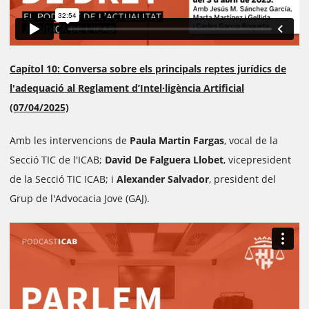
Capítol 10: Conversa sobre els principals reptes jurídics de
l'adequació al Reglament d’Intel·ligència Artificial
(07/04/2025)
Amb les intervencions de
Paula Martin Fargas
, vocal de la
Secció TIC de l'ICAB;
David De Falguera Llobet
, vicepresident
de la Secció TIC ICAB; i
Alexander Salvador
, president del
Grup de l'Advocacia Jove (GAJ).