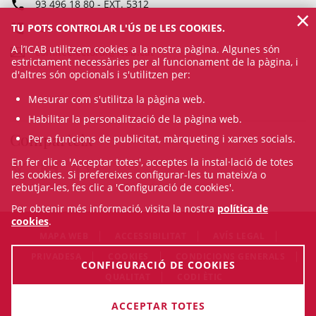
93 496 18 80
- EXT.
5312
×
Fax: 93 487 15 70
TU POTS CONTROLAR L'ÚS DE LES COOKIES.
A l’ICAB utilitzem cookies a la nostra pàgina. Algunes són
comiteelectoral@icab.cat
estrictament necessàries per al funcionament de la pàgina, i
d'altres són opcionals i s'utilitzen per:
Mesurar com s'utilitza la pàgina web.
Habilitar la personalització de la pàgina web.
Comparteix
Per a funcions de publicitat, màrqueting i xarxes socials.
En fer clic a 'Acceptar totes', acceptes la instal·lació de totes
les cookies. Si prefereixes configurar-les tu mateix/a o
rebutjar-les, fes clic a 'Configuració de cookies'.
Per obtenir més informació, visita la nostra
política de
cookies
.
MAPA WEB
ACCESSIBILITAT
AVÍS LEGAL
PRIVADESA
COOKIES
CONDICIONS GENERALS
CONFIGURACIÓ DE COOKIES
QUALITAT
CODI ÈTIC
© Sat Aug 08 22:20:40 CEST 2026 Il·lustre Col·legi de l'Advocacia
ACCEPTAR TOTES