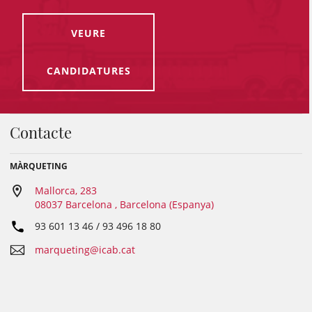
VEURE
CANDIDATURES
Contacte
MÀRQUETING
Mallorca, 283
08037 Barcelona , Barcelona (Espanya)
93 601 13 46 / 93 496 18 80
marqueting@icab.cat