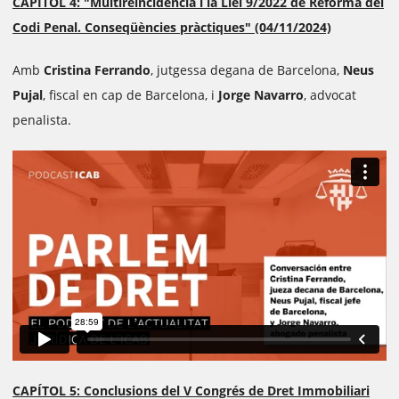
CAPÍTOL 4: "Multireincidència i la Llei 9/2022 de Reforma del
Codi Penal. Conseqüències pràctiques" (04/11/2024)
Amb
Cristina Ferrando
, jutgessa degana de Barcelona,
Neus
Pujal
, fiscal en cap de Barcelona, i
Jorge Navarro
, advocat
penalista.
CAPÍTOL 5: Conclusions del V Congrés de Dret Immobiliari