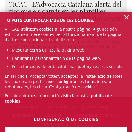
CICAC | L’Advocacia Catalana alerta del
risc que els canvis en les plantilles
×
judicials comprometin el funcionament
TU POTS CONTROLAR L'ÚS DE LES COOKIES.
de la Justícia
A l’ICAB utilitzem cookies a la nostra pàgina. Algunes són
estrictament necessàries per al funcionament de la pàgina, i
El Consell reclama que qualsevol decisió sobre les
d'altres són opcionals i s'utilitzen per:
plantilles tingui en compte el seu impacte sobre el servei
públic i trasllada aquesta preocupació al Govern de la
Mesurar com s'utilitza la pàgina web.
Generalitat.
Habilitar la personalització de la pàgina web.
Wed Aug 05 12:30:00 CEST 2026
Per a funcions de publicitat, màrqueting i xarxes socials.
En fer clic a 'Acceptar totes', acceptes la instal·lació de totes
VEURE TOTES LES NOTÍCIES
les cookies. Si prefereixes configurar-les tu mateix/a o
rebutjar-les, fes clic a 'Configuració de cookies'.
Per obtenir més informació, visita la nostra
política de
cookies
.
MAPA WEB
ACCESSIBILITAT
AVÍS LEGAL
PRIVADESA
COOKIES
CONDICIONS GENERALS
CONFIGURACIÓ DE COOKIES
QUALITAT
CODI ÈTIC