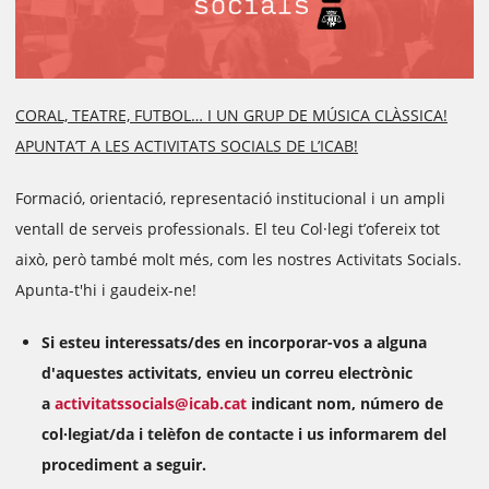
CORAL, TEATRE, FUTBOL… I UN GRUP DE MÚSICA CLÀSSICA!
APUNTA’T A LES ACTIVITATS SOCIALS DE L’ICAB!
Formació, orientació, representació institucional i un ampli
ventall de serveis professionals. El teu Col·legi t’ofereix tot
això, però també molt més, com les nostres Activitats Socials.
Apunta-t'hi i gaudeix-ne!
Si esteu interessats/des en incorporar-vos a alguna
d'aquestes activitats, envieu un correu electrònic
a
activitatssocials@icab.cat
indicant nom, número de
col·legiat/da i telèfon de contacte i us informarem del
procediment a seguir.