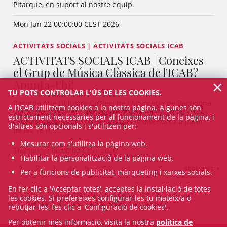
Pitarque, en suport al nostre equip.
Mon Jun 22 00:00:00 CEST 2026
ACTIVITATS SOCIALS | ACTIVITATS SOCIALS ICAB
ACTIVITATS SOCIALS ICAB | Coneixes
el Grup de Música Clàssica de l'ICAB?
×
Apunta-t'hi!
TU POTS CONTROLAR L'ÚS DE LES COOKIES.
Recorda que l'Il·lustre Col·legi de l'Advocacia de Barcelona
A l’ICAB utilitzem cookies a la nostra pàgina. Algunes són
(ICAB) compta amb un Grup de Música Clàssica que, sota
estrictament necessàries per al funcionament de la pàgina, i
la direcció d'Adrian Foulon, assaja els divendres a partir
d'altres són opcionals i s'utilitzen per:
de les 16 h. ...
Mesurar com s'utilitza la pàgina web.
Thu Jun 11 00:00:00 CEST 2026
Habilitar la personalització de la pàgina web.
1
2
3
4
5
SEGÜENT
Per a funcions de publicitat, màrqueting i xarxes socials.
En fer clic a 'Acceptar totes', acceptes la instal·lació de totes
les cookies. Si prefereixes configurar-les tu mateix/a o
rebutjar-les, fes clic a 'Configuració de cookies'.
Per obtenir més informació, visita la nostra
política de