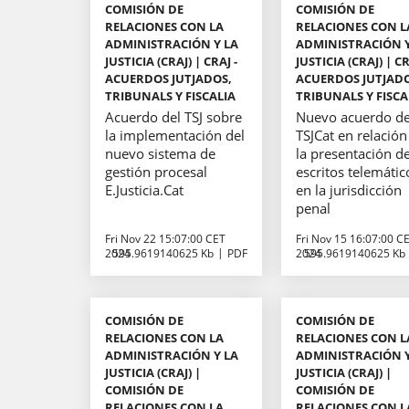
COMISIÓN DE
COMISIÓN DE
RELACIONES CON LA
RELACIONES CON L
ADMINISTRACIÓN Y LA
ADMINISTRACIÓN Y
JUSTICIA (CRAJ) | CRAJ -
JUSTICIA (CRAJ) | CR
ACUERDOS JUTJADOS,
ACUERDOS JUTJAD
TRIBUNALS Y FISCALIA
TRIBUNALS Y FISCA
Acuerdo del TSJ sobre
Nuevo acuerdo de
la implementación del
TSJCat en relación
nuevo sistema de
la presentación d
gestión procesal
escritos telemátic
E.Justicia.Cat
en la jurisdicción
penal
Fri Nov 22 15:07:00 CET
Fri Nov 15 16:07:00 C
2024
595.9619140625 Kb
PDF
2024
595.9619140625 Kb
COMISIÓN DE
COMISIÓN DE
RELACIONES CON LA
RELACIONES CON L
ADMINISTRACIÓN Y LA
ADMINISTRACIÓN Y
JUSTICIA (CRAJ) |
JUSTICIA (CRAJ) |
COMISIÓN DE
COMISIÓN DE
RELACIONES CON LA
RELACIONES CON L