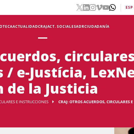
ESP
IOTECA
ACTUALIDAD
CRAJ
ACT. SOCIALES
ADR
CIUDADANÍA
cuerdos, circulares
 / e-Justícia, LexNe
 de la Justicia
RCULARES E INSTRUCCIONES
CRAJ: OTROS ACUERDOS, CIRCULARES E I