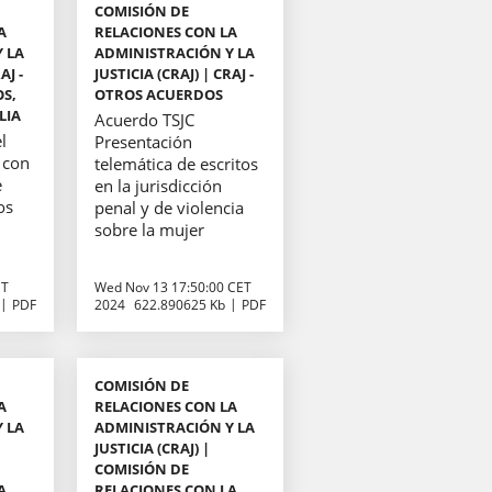
COMISIÓN DE
A
RELACIONES CON LA
 LA
ADMINISTRACIÓN Y LA
AJ -
JUSTICIA (CRAJ) | CRAJ -
OS,
OTROS ACUERDOS
LIA
Acuerdo TSJC
l
Presentación
 con
telemática de escritos
e
en la jurisdicción
os
penal y de violencia
sobre la mujer
ET
Wed Nov 13 17:50:00 CET
PDF
2024
622.890625 Kb
PDF
COMISIÓN DE
A
RELACIONES CON LA
 LA
ADMINISTRACIÓN Y LA
JUSTICIA (CRAJ) |
COMISIÓN DE
A
RELACIONES CON LA