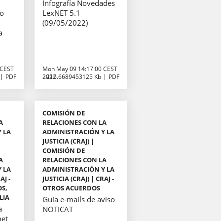
Infografía Novedades
jo
LexNET 5.1
(09/05/2022)
a
 CEST
Mon May 09 14:17:00 CEST
PDF
2022
216.6689453125 Kb
PDF
COMISIÓN DE
A
RELACIONES CON LA
 LA
ADMINISTRACIÓN Y LA
JUSTICIA (CRAJ) |
COMISIÓN DE
A
RELACIONES CON LA
 LA
ADMINISTRACIÓN Y LA
AJ -
JUSTICIA (CRAJ) | CRAJ -
OS,
OTROS ACUERDOS
LIA
Guía e-mails de aviso
a
NOTICAT
net