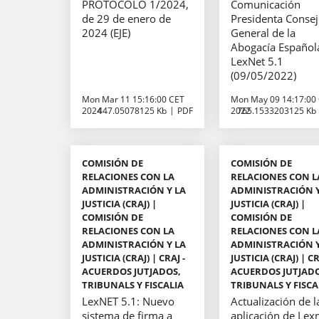
PROTOCOLO 1/2024,
Comunicación
de 29 de enero de
Presidenta Conse
2024 (EJE)
General de la
Abogacía Español
LexNet 5.1
(09/05/2022)
Mon Mar 11 15:16:00 CET
Mon May 09 14:17:00
2024
447.05078125 Kb
PDF
2022
765.1533203125 Kb
COMISIÓN DE
COMISIÓN DE
RELACIONES CON LA
RELACIONES CON L
ADMINISTRACIÓN Y LA
ADMINISTRACIÓN Y
JUSTICIA (CRAJ) |
JUSTICIA (CRAJ) |
COMISIÓN DE
COMISIÓN DE
RELACIONES CON LA
RELACIONES CON L
ADMINISTRACIÓN Y LA
ADMINISTRACIÓN Y
JUSTICIA (CRAJ) | CRAJ -
JUSTICIA (CRAJ) | CR
ACUERDOS JUTJADOS,
ACUERDOS JUTJAD
TRIBUNALS Y FISCALIA
TRIBUNALS Y FISCA
LexNET 5.1: Nuevo
Actualización de l
sistema de firma a
aplicación de Lex