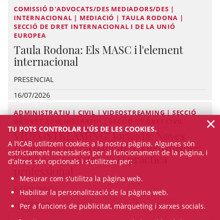
COMISSIÓ D'ADVOCATS/DES MEDIADORS/DES |
INTERNACIONAL | MEDIACIÓ | TAULA RODONA |
SECCIÓ DE DRET INTERNACIONAL I DE LA UNIÓ
EUROPEA
Taula Rodona: Els MASC i l'element
internacional
PRESENCIAL
16/07/2026
ADMINISTRATIU | CIVIL | VIDEOSTREAMING | SECCIÓ
×
DE DRET ADMINISTRATIU | SECCIÓ DE DRET CIVIL
TU POTS CONTROLAR L'ÚS DE LES COOKIES.
VIDEOSTREAMING: Jornada: Noves
A l’ICAB utilitzem cookies a la nostra pàgina. Algunes són
regles del joc en habitatge i urbanisme:
estrictament necessàries per al funcionament de la pàgina, i
La Llei 11/2025 des de la pràctica
d'altres són opcionals i s'utilitzen per:
professional
Mesurar com s'utilitza la pàgina web.
E-LEARNING
Habilitar la personalització de la pàgina web.
12/06/2026
Per a funcions de publicitat, màrqueting i xarxes socials.