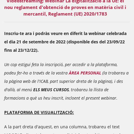
Videostreaming: Webinar La digitalització a la UE: el
nou reglament d'obtenció de proves en matèria civil i
mercantil, Reglament (UE) 2020/1783
Inscriu-te ara i podràs veure en diferit la webinar celebrada
el dia 21 de setembre de 2022 (disponible des del 23/09/22
fins al 23/12/22).
Un cop estigui feta la inscripció, per accedir a la plataforma,
podeu fer-ho a través de la vostra
ÀREA PERSONAL
(la trobareu a
la pàgina web de l'ICAB, part superior dreta de la pàgina), i des
d'allà, al menú
ELS MEUS CURSOS
, trobareu la llista de
formacions a què us heu inscrit, incloent el present webinar.
PLATAFORMA DE VISUALITZACIÓ:
A la part dreta d'aquest, en una columna, trobareu el text