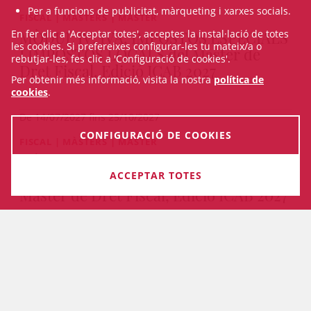
Per a funcions de publicitat, màrqueting i xarxes socials.
FISCAL | MÀSTERS | MÀSTER
MÒDUL IV: IVA, IMPOSTOS ESPECIALS
En fer clic a 'Acceptar totes', acceptes la instal·lació de totes
les cookies. Si prefereixes configurar-les tu mateix/a o
I IMPOSTOS LOCALS del Màster de
rebutjar-les, fes clic a 'Configuració de cookies'.
Dret Fiscal, Edició ICAB 2027
Per obtenir més informació, visita la nostra
política de
cookies
.
De 14/07/2027 fins 25/10/2027
CONFIGURACIÓ DE COOKIES
FISCAL | MÀSTERS | MÀSTER
MÒDUL III: IMPOST DE SOCIETATS I
FISCALITAT DELS NO RESIDENTS del
ACCEPTAR TOTES
Màster de Dret Fiscal, Edició ICAB 2027
PRESENCIAL I ON-LINE
De 24/05/2027 fins 12/07/2027
VEURE TOTS ELS CURSOS