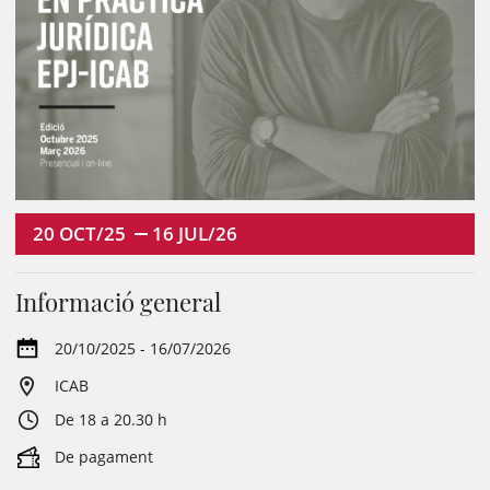
20
OCT/25
16
JUL/26
Informació general
20/10/2025 - 16/07/2026
ICAB
De 18 a 20.30 h
De pagament