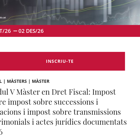
T/26
02
DES/26
INSCRIU-TE
L | MÀSTERS | MÀSTER
ul V Màster en Dret Fiscal: Impost
re impost sobre successions i
acions i impost sobre transmissions
rimonials i actes jurídics documentats
6