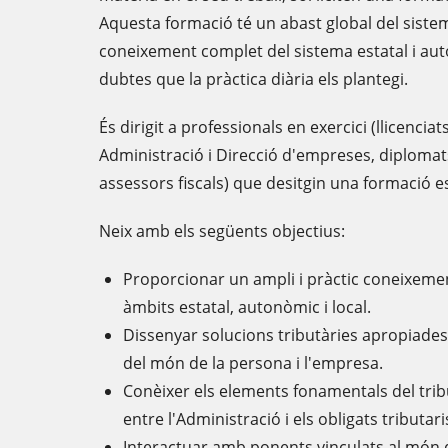
Aquesta formació té un abast global del sistem
coneixement complet del sistema estatal i au
dubtes que la pràctica diària els plantegi.
És dirigit a professionals en exercici (llicencia
Administració i Direcció d'empreses, diplomat
assessors fiscals) que desitgin una formació es
Neix amb els següents objectius:
Proporcionar un ampli i pràctic coneixement
àmbits estatal, autonòmic i local.
Dissenyar solucions tributàries apropiades
del món de la persona i l'empresa.
Conèixer els elements fonamentals del trib
entre l'Administració i els obligats tributari
Interactuar amb ponents vinculats al món 