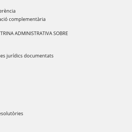
erència
tació complementària
OCTRINA ADMINISTRATIVA SOBRE
tes jurídics documentats
esolutòries