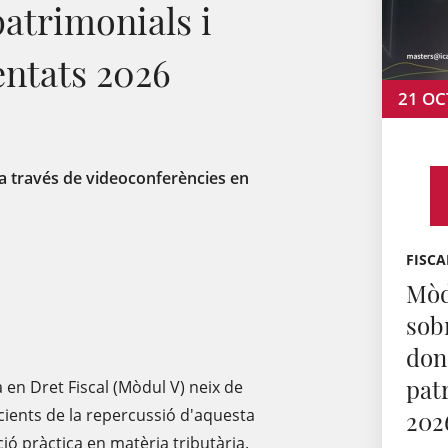
atrimonials i
entats 2026
21
OC
e a través de videoconferències en
FISCA
Mòd
sob
don
pat
 en Dret Fiscal (Mòdul V) neix de
ients de la repercussió d'aquesta
202
ció pràctica en matèria tributària.