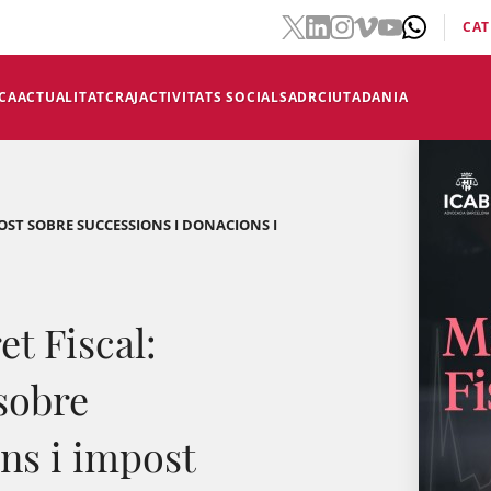
CAT
CA
ACTUALITAT
CRAJ
ACTIVITATS SOCIALS
ADR
CIUTADANIA
OST SOBRE SUCCESSIONS I DONACIONS I
t Fiscal:
sobre
ns i impost