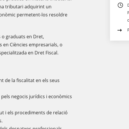
a tributari adquirint un
tonòmic permetent-los resoldre
ts o graduats en Dret,
s en Ciències empresarials, o
pecialitzada en Dret Fiscal.
 de la fiscalitat en els seus
 pels negocis jurídics i econòmics
ut i els procediments de relació
s.
dels despatxos professionals,