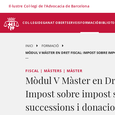
×
Il·lustre Col·legi de l'Advocacia de Barcelona
COL·LEGI
DEGANAT OBERT
SERVEIS
FORMACIÓ
BIBLIOTE
INICI
FORMACIÓ
MÒDUL V MÀSTER EN DRET FISCAL: IMPOST SOBRE IMP
...
FISCAL | MÀSTERS | MÀSTER
Mòdul V Màster en Dre
Impost sobre impost 
successions i donacio