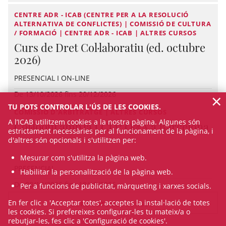
CENTRE ADR - ICAB (CENTRE PER A LA RESOLUCIÓ
ALTERNATIVA DE CONFLICTES) | COMISSIÓ DE CULTURA
/ FORMACIÓ | CENTRE ADR - ICAB | ALTRES CURSOS
Curs de Dret Col·laboratiu (ed. octubre
2026)
PRESENCIAL I ON-LINE
×
De 13/10/2026 fins 20/12/2026
TU POTS CONTROLAR L'ÚS DE LES COOKIES.
COMISSIÓ D'ARBITRATGE | ALTRES CURSOS
A l’ICAB utilitzem cookies a la nostra pàgina. Algunes són
Col·loqui amb la LCIA: Q&A a Barcelona
estrictament necessàries per al funcionament de la pàgina, i
d'altres són opcionals i s'utilitzen per:
Mesurar com s'utilitza la pàgina web.
PRESENCIAL
Habilitar la personalització de la pàgina web.
De 08/10/2026 fins 18/10/2026
Per a funcions de publicitat, màrqueting i xarxes socials.
En fer clic a 'Acceptar totes', acceptes la instal·lació de totes
VEURE TOTS ELS CURSOS
les cookies. Si prefereixes configurar-les tu mateix/a o
rebutjar-les, fes clic a 'Configuració de cookies'.