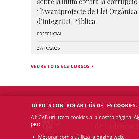
sobre la lluita contra la corrupció
i l'Avantprojecte de Llei Orgànica
d'Integritat Pública
PRESENCIAL
27/10/2026
VEURE TOTS ELS CURSOS
TU POTS CONTROLAR L'ÚS DE LES COOKIES.
Il·lustre Col·l
A l’ICAB utilitzem cookies a la nostra pàgina. 
per:
de l'Advocaci
Mesurar com s'utilitza la pàgina web.
c/ Mallorca, 283