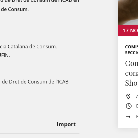
ció de Dret de Consum de l'ICAB en
a de Consum.
17
NO
ència Catalana de Consum.
COMIS
SECCI
UFIN.
Conf
con
Sho
ió de Dret de Consum de l'ICAB.
Import