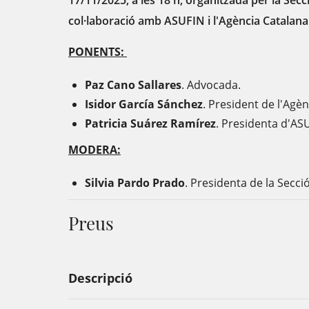
17/11/2025, a les 18 h, organitzada per la Sec
col·laboració amb ASUFIN i l'Agència Catalan
PONENTS:
Paz Cano Sallares
. Advocada.
Isidor García Sánchez
. President de l'Ag
Patricia Suárez Ramírez
. Presidenta d'AS
MODERA:
Silvia Pardo Prado
. Presidenta de la Secc
Preus
Descripció