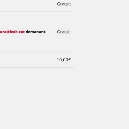
Gratuït
Gratuït
tura@icab.cat
demanant
10,00€