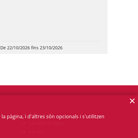
De 22/10/2026 fins 23/10/2026
×
Talent ICAB
 pàgina, i d'altres són opcionals i s'utilitzen
La intercol·legial
Fòrum