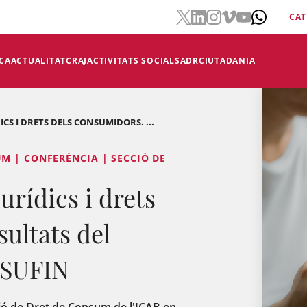
CAT
CA
ACTUALITAT
CRAJ
ACTIVITATS SOCIALS
ADR
CIUTADANIA
ICS I DRETS DELS CONSUMIDORS. ...
M | CONFERÈNCIA | SECCIÓ DE
urídics i drets
ultats del
ASUFIN