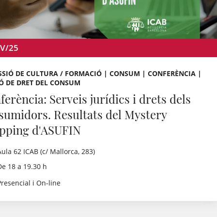
V/25
SIÓ DE CULTURA / FORMACIÓ | CONSUM | CONFERÈNCIA |
Ó DE DRET DEL CONSUM
erència: Serveis jurídics i drets dels
sumidors. Resultats del Mystery
pping d'ASUFIN
Aula 62 ICAB (c/ Mallorca, 283)
De 18 a 19.30 h
Presencial i On-line