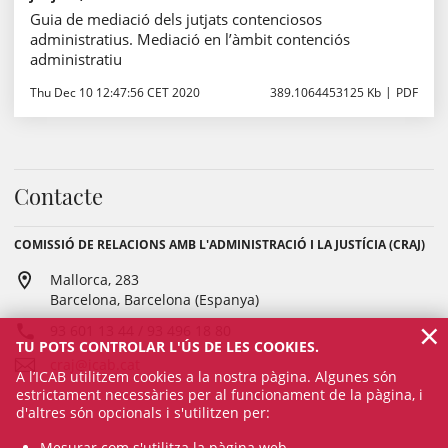
Guia de mediació dels jutjats contenciosos
administratius. Mediació en l’àmbit contenciós
administratiu
Thu Dec 10 12:47:56 CET 2020
389.1064453125 Kb
PDF
Contacte
COMISSIÓ DE RELACIONS AMB L'ADMINISTRACIÓ I LA JUSTÍCIA (CRAJ)
Mallorca, 283
Barcelona, Barcelona (Espanya)
×
93 601 13 44 / 93 496 18 80
TU POTS CONTROLAR L'ÚS DE LES COOKIES.
craj@icab.cat
A l’ICAB utilitzem cookies a la nostra pàgina. Algunes són
estrictament necessàries per al funcionament de la pàgina, i
d'altres són opcionals i s'utilitzen per:
Mesurar com s'utilitza la pàgina web.