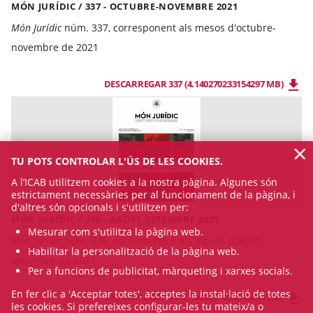
MÓN JURÍDIC / 337 - OCTUBRE-NOVEMBRE 2021
Món Jurídic
núm. 337, corresponent als mesos d'octubre-
novembre de 2021
DESCARREGAR 337 (4.140270233154297 MB)
×
TU POTS CONTROLAR L'ÚS DE LES COOKIES.
A l’ICAB utilitzem cookies a la nostra pàgina. Algunes són
estrictament necessàries per al funcionament de la pàgina, i
d'altres són opcionals i s'utilitzen per:
MÓN JURÍDIC / 336 - AGOST-SETEMBRE 2021
Mesurar com s'utilitza la pàgina web.
Món Jurídic
núm. 336, corresponent als mesos d'agost-
Habilitar la personalització de la pàgina web.
setembre de 2021
Per a funcions de publicitat, màrqueting i xarxes socials.
En fer clic a 'Acceptar totes', acceptes la instal·lació de totes
DESCARREGAR 336 (7.606451034545898 MB)
les cookies. Si prefereixes configurar-les tu mateix/a o