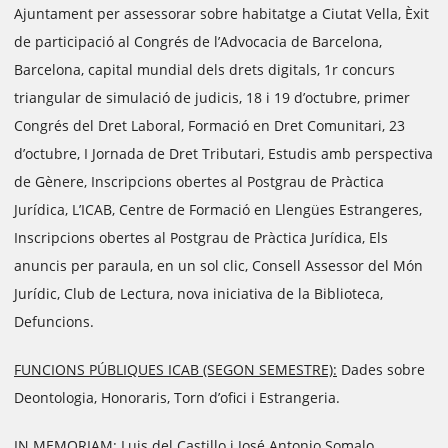
Ajuntament per assessorar sobre habitatge a Ciutat Vella, Èxit
de participació al Congrés de l’Advocacia de Barcelona,
Barcelona, capital mundial dels drets digitals, 1r concurs
triangular de simulació de judicis, 18 i 19 d’octubre, primer
Congrés del Dret Laboral, Formació en Dret Comunitari, 23
d’octubre, I Jornada de Dret Tributari, Estudis amb perspectiva
de Gènere, Inscripcions obertes al Postgrau de Pràctica
Jurídica, L’ICAB, Centre de Formació en Llengües Estrangeres,
Inscripcions obertes al Postgrau de Pràctica Jurídica, Els
anuncis per paraula, en un sol clic, Consell Assessor del Món
Jurídic, Club de Lectura, nova iniciativa de la Biblioteca,
Defuncions.
FUNCIONS PÚBLIQUES ICAB (SEGON SEMESTRE):
Dades sobre
Deontologia, Honoraris, Torn d’ofici i Estrangeria.
IN MEMORIAM:
Luis del Castillo i José Antonio Somalo