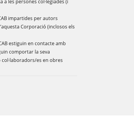
ta a les persones col·legiades (i
'ICAB impartides per autors
d’aquesta Corporació (inclosos els
’ICAB estiguin en contacte amb
guin comportar la seva
o col·laboradors/es en obres