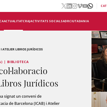
CAT
CA
ACTUALITAT
CRAJ
ACTIVITATS SOCIALS
ADR
CIUTADANIA
I ATELIER LIBROS JURÍDICOS
) | BIBLIOTECA
col·laboracio
 Libros Jurídicos
a signat un conveni de
ocacia de Barcelona (ICAB) i Atelier