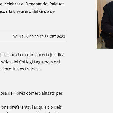
rd, celebrat al Deganat del Palauet
ez
, i la tresorera del Grup de
Wed Nov 29 20:19:36 CET 2023
era com la major llibreria jurídica
ts/des del Col·legi i agrupats del
us productes i serveis.
a de llibres comercialitzats per
ions preferents, l’adquisició dels