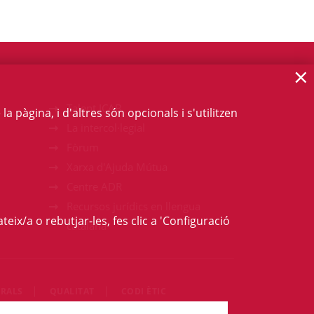
×
Talent ICAB
 pàgina, i d'altres són opcionals i s'utilitzen
La intercol·legial
Fòrum
Xarxa d'Ajuda Mútua
Centre ADR
Recursos jurídics en llengua
teix/a o rebutjar-les, fes clic a 'Configuració
catalana
RALS
QUALITAT
CODI ÈTIC