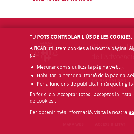
TU POTS CONTROLAR L'ÚS DE LES COOKIES.
Il·lustre Col·l
A l’ICAB utilitzem cookies a la nostra pàgina. 
per:
de l'Advocaci
Mesurar com s'utilitza la pàgina web.
c/ Mallorca, 283
08037 Barcelona
Habilitar la personalització de la pàgina we
Tel. 934 961 880
Per a funcions de publicitat, màrqueting i x
En fer clic a 'Acceptar totes', acceptes la insta
de cookies'.
Per obtenir més informació, visita la nostra
po
MAPA WEB
ACCESSIBILITAT