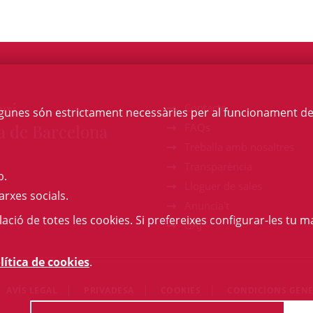
egi
Contacte
Algunes són estrictament necessàries per al funcionament de la
a de Barcelona
FAQs
Treballa amb nosaltres
Transparència
b.
Lloguer de sales
arxes socials.
Anuncia't
l·lació de totes les cookies. Si prefereixes configurar-les tu ma
GAJ
lítica de cookies
.
AVÍS LEGAL
PRIVADESA
COOKIES
CONDICIONS GENE