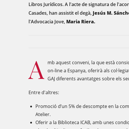
Libros Jurídicos. A l'acte de signatura de l'aco
Casades, han assistit el degà,
Jesús M. Sánch
l'Advocacia Jove,
Maria Riera.
A
mb aquest conveni, la que està consid
on-line a Espanya, oferirà als col·legia
GAJ diferents avantatges sobre els se
Entre d'altres:
Promoció d’un 5% de descompte en la compr
Atelier.
Oferir a la Biblioteca ICAB, amb unes condic