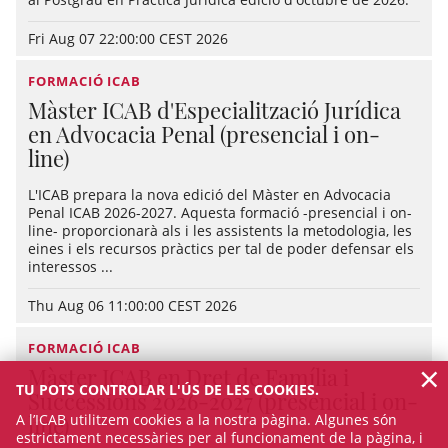
Fri Aug 07 22:00:00 CEST 2026
FORMACIÓ ICAB
Màster ICAB d'Especialització Jurídica
en Advocacia Penal (presencial i on-
line)
L'ICAB prepara la nova edició del Màster en Advocacia
Penal ICAB 2026-2027. Aquesta formació -presencial i on-
line- proporcionarà als i les assistents la metodologia, les
eines i els recursos pràctics per tal de poder defensar els
interessos ...
Thu Aug 06 11:00:00 CEST 2026
FORMACIÓ ICAB
×
Màster ICAB en Dret de Família i
TU POTS CONTROLAR L'ÚS DE LES COOKIES.
Successions 2026-2027 (presencial i on-
A l’ICAB utilitzem cookies a la nostra pàgina. Algunes són
line)
estrictament necessàries per al funcionament de la pàgina, i