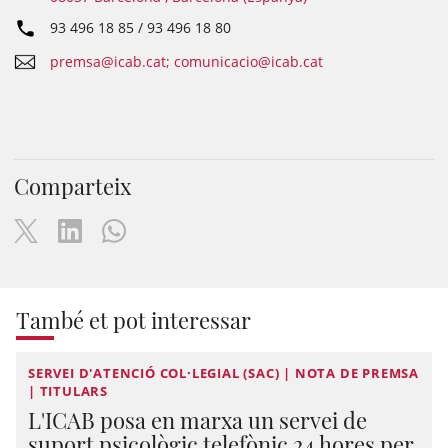
93 496 18 85 / 93 496 18 80
premsa@icab.cat; comunicacio@icab.cat
Comparteix
També et pot interessar
SERVEI D'ATENCIÓ COL·LEGIAL (SAC) | NOTA DE PREMSA
| TITULARS
L'ICAB posa en marxa un servei de
suport psicològic telefònic 24 hores per