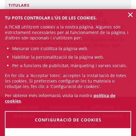
TITULARS
×
Encara no t'has subscrit a "ICAB
TU POTS CONTROLAR L'ÚS DE LES COOKIES.
Informa", el canal de WhatsApp de
A l’ICAB utilitzem cookies a la nostra pàgina. Algunes són
l'ICAB? Ja som més de 1.000 seguidors!
estrictament necessàries per al funcionament de la pàgina, i
d'altres són opcionals i s'utilitzen per:
Aquest canal permet a les persones col·legiades rebre la
informació més rellevant de manera més directa i més
Mesurar com s'utilitza la pàgina web.
àgil.
Habilitar la personalització de la pàgina web.
Thu Aug 06 10:00:00 CEST 2026
Per a funcions de publicitat, màrqueting i xarxes socials.
En fer clic a 'Acceptar totes', acceptes la instal·lació de totes
VEURE TOTES LES NOTÍCIES
les cookies. Si prefereixes configurar-les tu mateix/a o
rebutjar-les, fes clic a 'Configuració de cookies'.
Per obtenir més informació, visita la nostra
política de
cookies
.
MAPA WEB
ACCESSIBILITAT
AVÍS LEGAL
PRIVADESA
COOKIES
CONDICIONS GENERALS
CONFIGURACIÓ DE COOKIES
QUALITAT
CODI ÈTIC