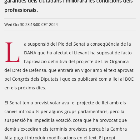
garanties dels ciutadans i millorarà les condicions dels
professionals.
Wed Oct 30 23:13:00 CET 2024
L
a suspensió del Ple del Senat a conseqüència de la
DANA que ha afectat el Llevant ha suposat de facto
l'aprovació definitiva del projecte de Llei Orgànica
del Dret de Defensa, que entrarà en vigor amb el text aprovat
pel Congrés dels Diputats i que es publicarà com a llei al BOE
en els pròxims dies.
El Senat tenia previst votar avui el projecte de llei amb els
canvis introduïts per alguns grups parlamentaris, però la
suspensió ha impedit la votació, cosa que ha provocat que
demà s'excediran els terminis previstos perquè la Cambra
Alta pugui introduir modificacions en el text. El propi