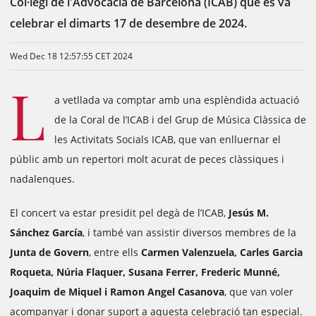
Col·legi de l'Advocacia de Barcelona (ICAB) que es va
celebrar el dimarts 17 de desembre de 2024.
Wed Dec 18 12:57:55 CET 2024
L
a vetllada va comptar amb una esplèndida actuació
de la Coral de l’ICAB i del Grup de Música Clàssica de
les Activitats Socials ICAB, que van enlluernar el
públic amb un repertori molt acurat de peces clàssiques i
nadalenques.
El concert va estar presidit pel degà de l’ICAB,
Jesús M.
Sánchez García
, i també van assistir diversos membres de la
Junta de Govern
, entre ells
Carmen Valenzuela, Carles Garcia
Roqueta, Núria Flaquer, Susana Ferrer, Frederic Munné,
Joaquim de Miquel i Ramon Angel Casanova
, que van voler
acompanyar i donar suport a aquesta celebració tan especial.