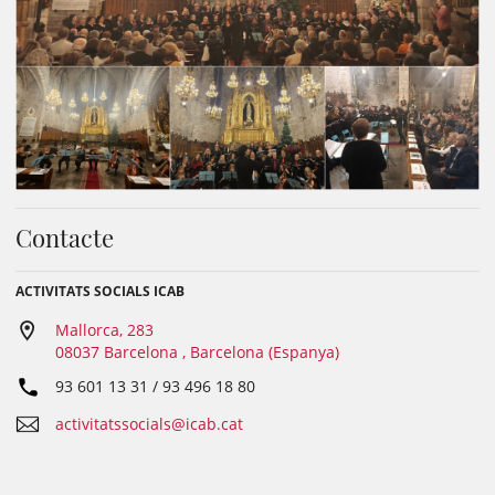
Contacte
ACTIVITATS SOCIALS ICAB
Mallorca, 283
08037 Barcelona , Barcelona (Espanya)
93 601 13 31 / 93 496 18 80
activitatssocials@icab.cat