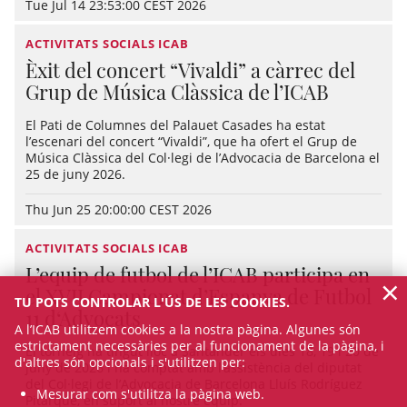
Tue Jul 14 23:53:00 CEST 2026
ACTIVITATS SOCIALS ICAB
Èxit del concert “Vivaldi” a càrrec del
Grup de Música Clàssica de l’ICAB
El Pati de Columnes del Palauet Casades ha estat
l’escenari del concert “Vivaldi”, que ha ofert el Grup de
Música Clàssica del Col·legi de l’Advocacia de Barcelona el
25 de juny 2026.
Thu Jun 25 20:00:00 CEST 2026
ACTIVITATS SOCIALS ICAB
L’equip de futbol de l’ICAB participa en
×
el XVII Campionat d’Espanya de Futbol
TU POTS CONTROLAR L'ÚS DE LES COOKIES.
11 d‘Advocats
A l’ICAB utilitzem cookies a la nostra pàgina. Algunes són
estrictament necessàries per al funcionament de la pàgina, i
El torneig ha tingut lloc a Santander els dies 18, 19 i 20 de
d'altres són opcionals i s'utilitzen per:
juny de 2026 i ha comptat amb l’assistència del diputat
del Col·legi de l’Advocacia de Barcelona Lluís Rodríguez
Mesurar com s'utilitza la pàgina web.
Pitarque, en suport al nostre equip.