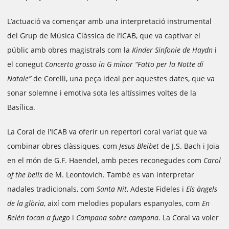
L’actuació va començar amb una interpretació instrumental
del Grup de Música Clàssica de l’ICAB, que va captivar el
públic amb obres magistrals com la
Kinder Sinfonie de Haydn
i
el conegut
Concerto grosso in G minor “Fatto per la Notte di
Natale”
de Corelli, una peça ideal per aquestes dates, que va
sonar solemne i emotiva sota les altíssimes voltes de la
Basílica.
La Coral de l'ICAB va oferir un repertori coral variat que va
combinar obres clàssiques, com
Jesus Bleibet
de J.S. Bach i Joia
en el món de G.F. Haendel, amb peces reconegudes com
Carol
of the bells
de M. Leontovich. També es van interpretar
nadales tradicionals, com
Santa Nit
, Adeste Fideles i
Els àngels
de la glòria
, així com melodies populars espanyoles, com
En
Belén tocan a fuego
i
Campana sobre campana
. La Coral va voler