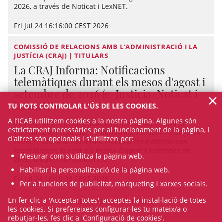
2026, a través de Noticat i LexNET.
Fri Jul 24 16:16:00 CEST 2026
COMISSIÓ DE RELACIONS AMB L'ADMINISTRACIÓ I LA
JUSTÍCIA (CRAJ) | TITULARS
La CRAJ Informa: Notificacions
telemàtiques durant els mesos d'agost i
setembre de 2026 (e-Justicia-Noticat i
×
Lexnet)
TU POTS CONTROLAR L'ÚS DE LES COOKIES.
A l’ICAB utilitzem cookies a la nostra pàgina. Algunes són
Us informem de l’Acord adoptat per la Secretaria de
estrictament necessàries per al funcionament de la pàgina, i
Coordinació Provincial de Barcelona, en data 24 de juliol
d'altres són opcionals i s'utilitzen per:
2026, relatiu a la manera d'efectuar les notificacions
telemàtiques durant els mesos d'agost i setembre de
Mesurar com s'utilitza la pàgina web.
2026, a través de Noticat i ...
Habilitar la personalització de la pàgina web.
Fri Jul 24 16:16:00 CEST 2026
Per a funcions de publicitat, màrqueting i xarxes socials.
En fer clic a 'Acceptar totes', acceptes la instal·lació de totes
VEURE TOTES LES NOTÍCIES
les cookies. Si prefereixes configurar-les tu mateix/a o
rebutjar-les, fes clic a 'Configuració de cookies'.