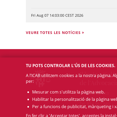
Fri Aug 07 14:03:00 CEST 2026
VEURE TOTES LES NOTÍCIES
TU POTS CONTROLAR L'ÚS DE LES COOKIES.
Il·lustre Col·l
A l’ICAB utilitzem cookies a la nostra pàgina. 
per:
de l'Advocaci
Mesurar com s'utilitza la pàgina web.
c/ Mallorca, 283
08037 Barcelona
Habilitar la personalització de la pàgina we
Tel. 934 961 880
Per a funcions de publicitat, màrqueting i x
En fer clic a 'Acceptar totes', acceptes la insta