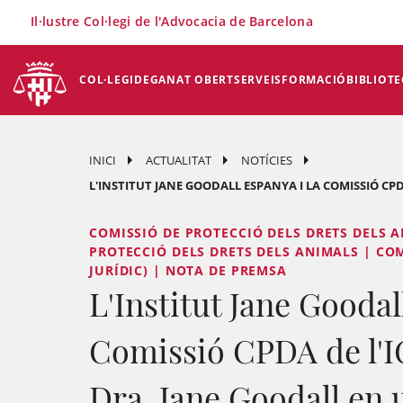
×
Il·lustre Col·legi de l'Advocacia de Barcelona
COL·LEGI
DEGANAT OBERT
SERVEIS
FORMACIÓ
BIBLIOTE
INICI
ACTUALITAT
NOTÍCIES
L'INSTITUT JANE GOODALL ESPANYA I LA COMISSIÓ CPD
COMISSIÓ DE PROTECCIÓ DELS DRETS DELS A
PROTECCIÓ DELS DRETS DELS ANIMALS | CO
JURÍDIC) | NOTA DE PREMSA
L'Institut Jane Goodal
Comissió CPDA de l'I
Dra. Jane Goodall en 