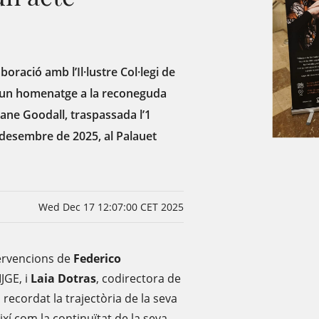
boració amb l’Il·lustre Col·legi de
t un homenatge a la reconeguda
 Jane Goodall, traspassada l’1
e desembre de 2025, al Palauet
Wed Dec 17 12:07:00 CET 2025
ervencions de
Federico
IJGE, i
Laia Dotras
, codirectora de
 recordat la trajectòria de la seva
ixí com la continuïtat de la seva