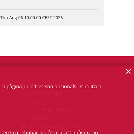
Thu Aug 06 10:00:00 CEST 2026
×
Talent ICAB
 pàgina, i d'altres són opcionals i s'utilitzen
La intercol·legial
Fòrum
Xarxa d'Ajuda Mútua
Centre ADR
Recursos jurídics en llengua
teix/a o rebutjar-les, fes clic a 'Configuració