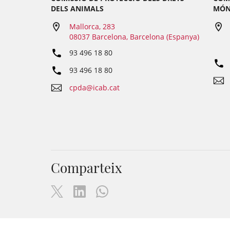
DELS ANIMALS
MÓN 
Mallorca, 283
08037 Barcelona, Barcelona (Espanya)
93 496 18 80
93 496 18 80
cpda@icab.cat
Comparteix