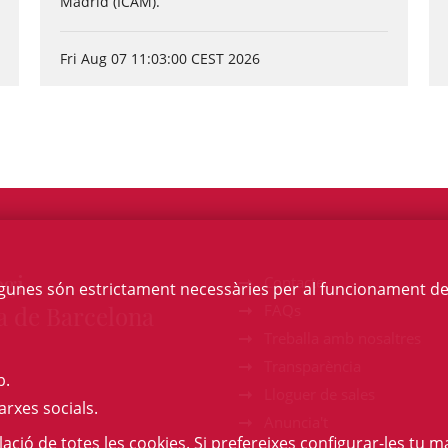
Madrid (ICAM).
Fri Aug 07 11:03:00 CEST 2026
egi
Contacte
Algunes són estrictament necessàries per al funcionament de la
a de Barcelona
FAQs
Treballa amb nosaltres
Transparència
b.
Lloguer de sales
arxes socials.
Anuncia't
l·lació de totes les cookies. Si prefereixes configurar-les tu ma