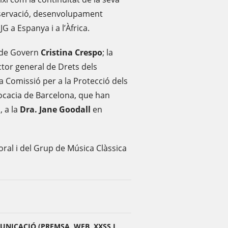
onservació, desenvolupament
G a Espanya i a l’Àfrica.
a de Govern
Cristina Crespo
; la
ector general de Drets dels
a Comissió per a la Protecció dels
vocacia de Barcelona, que han
, a la
Dra. Jane Goodall
en
Coral i del Grup de Música Clàssica
NICACIÓ (PREMSA, WEB, XXSS I