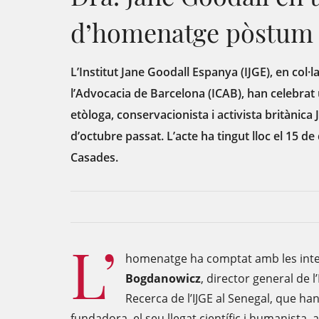
d’homenatge pòstum
L’Institut Jane Goodall Espanya (IJGE), en col·la
l’Advocacia de Barcelona (ICAB), han celebra
etòloga, conservacionista i activista britànica
d’octubre passat. L’acte ha tingut lloc el 15 d
Casades.
L’
homenatge ha comptat amb les int
Bogdanowicz
, director general de l’
Recerca de l’IJGE al Senegal, que han
fundadora, el seu llegat científic i humanista, a