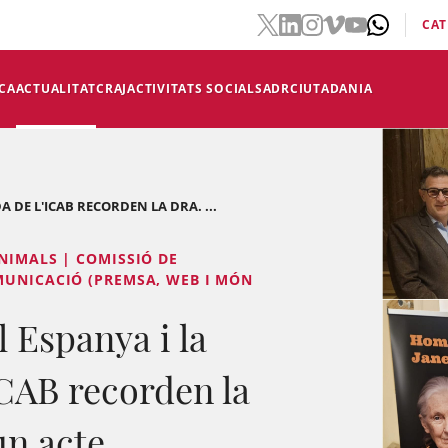
CAT
CA
ACTUALITAT
CRAJ
ACTIVITATS SOCIALS
ADR
CIUTADANIA
A DE L'ICAB RECORDEN LA DRA. ...
NIMALS | COMISSIÓ DE
MUNICACIÓ (PREMSA, WEB I MÓN
l Espanya i la
CAB recorden la
un acte