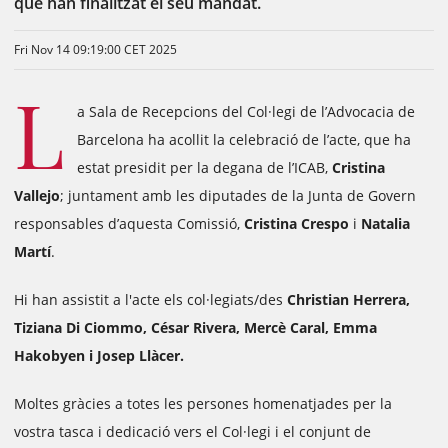
que han finalitzat el seu mandat.
Fri Nov 14 09:19:00 CET 2025
L
a Sala de Recepcions del Col·legi de l’Advocacia de
Barcelona ha acollit la celebració de l’acte, que ha
estat presidit per la degana de l’ICAB,
Cristina
Vallejo
; juntament amb les diputades de la Junta de Govern
responsables d’aquesta Comissió,
Cristina Crespo
i
Natalia
Martí
.
Hi han assistit a l'acte els col·legiats/des
Christian Herrera,
Tiziana Di Ciommo, César Rivera, Mercè Caral, Emma
Hakobyen i Josep Llàcer.
Moltes gràcies a totes les persones homenatjades per la
vostra tasca i dedicació vers el Col·legi i el conjunt de