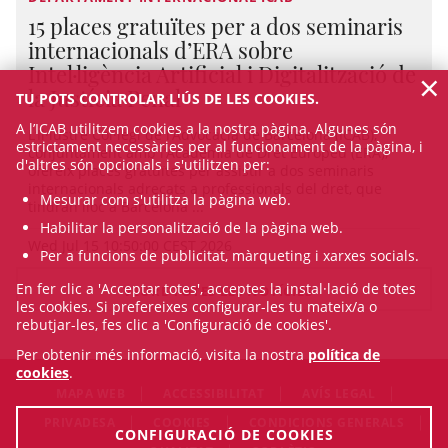
15 places gratuïtes per a dos seminaris
internacionals d’ERA sobre
Intel·ligència Artificial i Digitalització de
×
la Justícia Penal
TU POTS CONTROLAR L'ÚS DE LES COOKIES.
A l’ICAB utilitzem cookies a la nostra pàgina. Algunes són
L’Il·lustre Col·legi de l’Advocacia de Barcelona (ICAB),
estrictament necessàries per al funcionament de la pàgina, i
conjuntament amb l’Acadèmia de Dret Europeu (ERA),
d'altres són opcionals i s'utilitzen per:
ofereix places gratuïtes per assistir a dos seminaris
internacionals adreçats a professionals del dret, que
Mesurar com s'utilitza la pàgina web.
tindran lloc a Barcelona ...
Habilitar la personalització de la pàgina web.
Wed Jul 15 10:50:00 CEST 2026
Per a funcions de publicitat, màrqueting i xarxes socials.
En fer clic a 'Acceptar totes', acceptes la instal·lació de totes
VEURE TOTES LES NOTÍCIES
les cookies. Si prefereixes configurar-les tu mateix/a o
rebutjar-les, fes clic a 'Configuració de cookies'.
Per obtenir més informació, visita la nostra
política de
cookies
.
MAPA WEB
ACCESSIBILITAT
AVÍS LEGAL
PRIVADESA
COOKIES
CONDICIONS GENERALS
CONFIGURACIÓ DE COOKIES