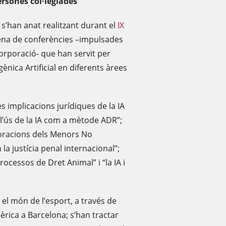
ersones col·legiades
i s’han anat realitzant durant el
IX
ena de conferències –impulsades
Corporació- que han servit per
igènica Artificial en diferents àrees
s implicacions jurídiques de la IA
, “l’ús de la IA com a mètode ADR”;
xploracions dels Menors No
la justícia penal internacional”;
rocessos de Dret Animal” i “la IA i
n el món de l’esport, a través de
rica a Barcelona; s’han tractar