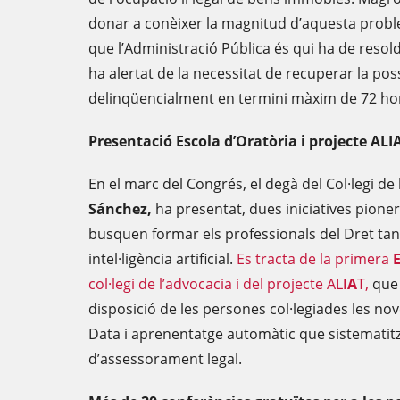
donar a conèixer la magnitud d’aquesta problem
que l’Administració Pública és qui ha de resol
ha alertat de la necessitat de recuperar la p
delinqüencialment en termini màxim de 72 ho
Presentació Escola d’Oratòria i projecte ALI
En el marc del Congrés, el degà del Col·legi de
Sánchez,
ha presentat, dues iniciatives pion
busquen formar els professionals del Dret tant
intel·ligència artificial.
Es tracta de la primera
E
col·legi de l’advocacia i del projecte AL
IA
T,
que 
disposició de les persones col·legiades les nov
Data i aprenentatge automàtic que sistematitze
d’assessorament legal.