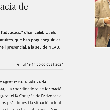
acia de
 l’advocacia” s’han celebrat els
ratuïtes, que han pogut seguir les
 i presencial, a la seu de l’ICAB.
Fri Jul 19 14:50:00 CEST 2024
 magistrat de la Sala 2a del
et,
i la coordinadora de formació
gurat el IX Congrés de l’Advocacia
s pràctiques i la situació actual
ha fet una brillant exposició per