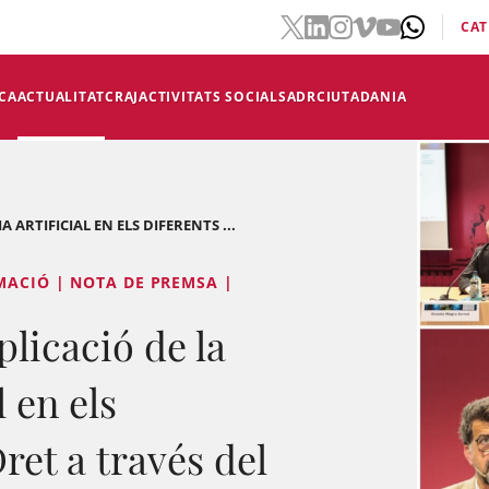
CAT
CA
ACTUALITAT
CRAJ
ACTIVITATS SOCIALS
ADR
CIUTADANIA
A ARTIFICIAL EN ELS DIFERENTS ...
MACIÓ | NOTA DE PREMSA |
plicació de la
l en els
ret a través del