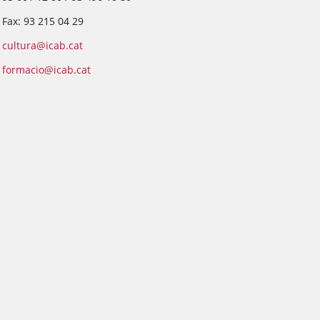
Fax: 93 215 04 29
cultura@icab.cat
formacio@icab.cat