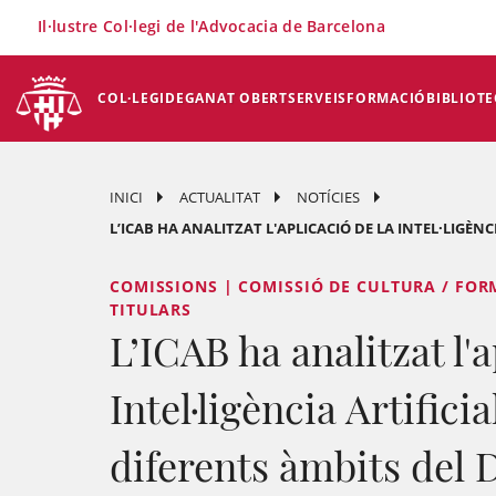
×
Il·lustre Col·legi de l'Advocacia de Barcelona
COL·LEGI
DEGANAT OBERT
SERVEIS
FORMACIÓ
BIBLIOTE
INICI
ACTUALITAT
NOTÍCIES
L’ICAB HA ANALITZAT L'APLICACIÓ DE LA INTEL·LIGÈNCI
COMISSIONS | COMISSIÓ DE CULTURA / FOR
TITULARS
L’ICAB ha analitzat l'a
Intel·ligència Artificia
diferents àmbits del D