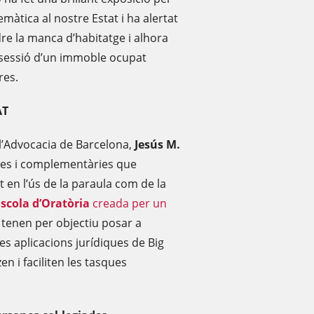
àtica al nostre Estat i ha alertat
dre la manca d’habitatge i alhora
ossessió d’un immoble ocupat
res.
AT
 l’Advocacia de Barcelona,
Jesús M.
eres i complementàries que
 en l’ús de la paraula com de la
scola d’Oratòria
creada per un
tenen per objectiu posar a
es aplicacions jurídiques de Big
n i faciliten les tasques