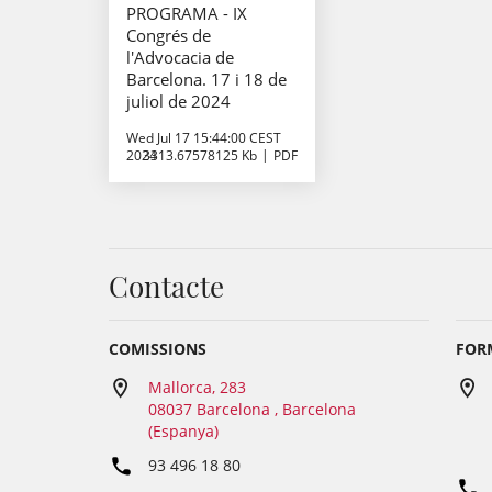
PROGRAMA - IX
Congrés de
l'Advocacia de
Barcelona. 17 i 18 de
juliol de 2024
Wed Jul 17 15:44:00 CEST
2024
3313.67578125 Kb
PDF
Contacte
COMISSIONS
FORM
Mallorca, 283
08037 Barcelona , Barcelona
(Espanya)
93 496 18 80