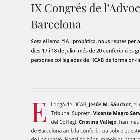
IX Congrés de l’Advoc
Barcelona
Sota el lema “IA i probàtica, nous reptes per a
dies 17 i 18 de juliol més de 20 conferències g
persones col·legiades de l’ICAB de forma on-line
E
l degà de l’ICAB,
Jesús M. Sánchez
, el
Tribunal Suprem,
Vicente Magro Serv
del Col·legi,
Cristina Vallejo
, han inau
de Barcelona amb la conferència sobre qüestion
de l'ocupació il·legal de béns immobles. Magro 