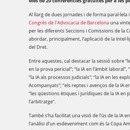
Més de 20 conferències gratuïtes per a les p
Al llarg de dues jornades i de forma paral·lela 
Congrés de l'Advocacia de Barcelona
una vint
per les diferents Seccions i Comissions de la 
abordar, principalment, l’aplicació de la Intel·l
del Dret.
Entre aquestes, cal destacar la sessió sobre “le
en la prova pericial”; “la IA en l’àmbit laboral”
“la IA als processos judicials”; “la IA en les e
Acompanyats”; “els reptes i avenços de la IA en 
“les qüestions ètiques i jurídiques de la IA en p
l’arbitratge”.
També s’ha facilitat una visió de l’ús de la IA e
l’anàlisi d’un esdeveniment com és la Copa Amè