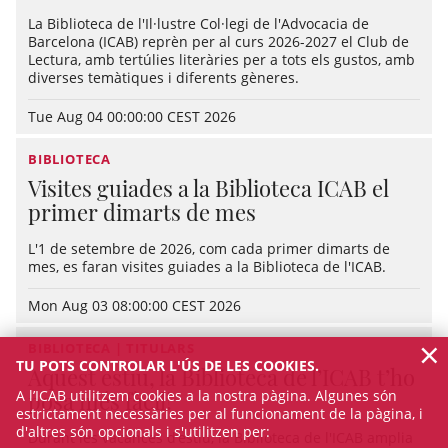
La Biblioteca de l'Il·lustre Col·legi de l'Advocacia de
Barcelona (ICAB) reprèn per al curs 2026-2027 el Club de
Lectura, amb tertúlies literàries per a tots els gustos, amb
diverses temàtiques i diferents gèneres.
Tue Aug 04 00:00:00 CEST 2026
BIBLIOTECA
Visites guiades a la Biblioteca ICAB el
primer dimarts de mes
L'1 de setembre de 2026, com cada primer dimarts de
mes, es faran visites guiades a la Biblioteca de l'ICAB.
Mon Aug 03 08:00:00 CEST 2026
×
BIBLIOTECA | TITULARS
TU POTS CONTROLAR L'ÚS DE LES COOKIES.
Aquest estiu, la Biblioteca de l’ICAB t’ho
A l’ICAB utilitzem cookies a la nostra pàgina. Algunes són
posa més fàcil!
estrictament necessàries per al funcionament de la pàgina, i
d'altres són opcionals i s'utilitzen per:
Durant les vacances d’estiu, la Biblioteca de l'ICAB amplia