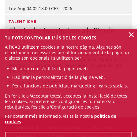
Tue Aug 04 02:18:00 CEST 2026
TALENT ICAB
Obertes les inscripcions a la Fira de
×
l’Ocupació ICAB 2026
TU POTS CONTROLAR L'ÚS DE LES COOKIES.
A l’ICAB utilitzem cookies a la nostra pàgina. Algunes són
L’Il·lustre Col·legi de l’Advocacia de Barcelona (ICAB)
estrictament necessàries per al funcionament de la pàgina, i
organitza una nova edició de la Fira de l’Ocupació ICAB,
d'altres són opcionals i s'utilitzen per:
un espai de trobada entre professionals de l’àmbit jurídic,
estudiants, joves advocats i advocades, i organitzacions
Mesurar com s'utilitza la pàgina web.
que ofereixen ...
Habilitar la personalització de la pàgina web.
Tue Aug 04 02:18:00 CEST 2026
Per a funcions de publicitat, màrqueting i xarxes socials.
En fer clic a 'Acceptar totes', acceptes la instal·lació de totes
VEURE TOTES LES NOTÍCIES
les cookies. Si prefereixes configurar-les tu mateix/a o
rebutjar-les, fes clic a 'Configuració de cookies'.
Per obtenir més informació, visita la nostra
política de
cookies
.
MAPA WEB
ACCESSIBILITAT
AVÍS LEGAL
PRIVADESA
COOKIES
CONDICIONS GENERALS