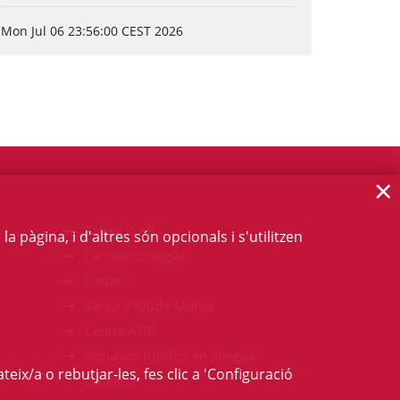
Mon Jul 06 23:56:00 CEST 2026
×
Talent ICAB
 pàgina, i d'altres són opcionals i s'utilitzen
La intercol·legial
Fòrum
Xarxa d'Ajuda Mútua
Centre ADR
Recursos jurídics en llengua
teix/a o rebutjar-les, fes clic a 'Configuració
catalana