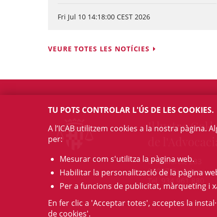
Fri Jul 10 14:18:00 CEST 2026
VEURE TOTES LES NOTÍCIES
TU POTS CONTROLAR L'ÚS DE LES COOKIES.
Il·lustre Col·l
A l’ICAB utilitzem cookies a la nostra pàgina. 
per:
de l'Advocaci
Mesurar com s'utilitza la pàgina web.
c/ Mallorca, 283
08037 Barcelona
Habilitar la personalització de la pàgina we
Tel. 934 961 880
Per a funcions de publicitat, màrqueting i x
En fer clic a 'Acceptar totes', acceptes la insta
de cookies'.