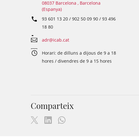
08037 Barcelona , Barcelona
(Espanya)
93 601 13 20 / 902 50 09 90 / 93 496
18 80
adr@icab.cat
Horari: de dilluns a dijous de 9 a 18
hores / divendres de 9 a 15 hores
Comparteix