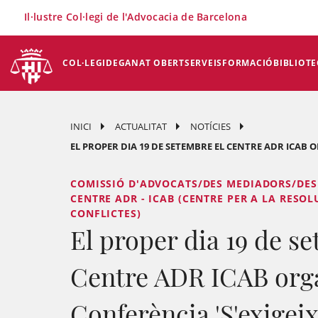
×
Il·lustre Col·legi de l'Advocacia de Barcelona
COL·LEGI
DEGANAT OBERT
SERVEIS
FORMACIÓ
BIBLIOTE
INICI
ACTUALITAT
NOTÍCIES
EL PROPER DIA 19 DE SETEMBRE EL CENTRE ADR ICAB OR
COMISSIÓ D'ADVOCATS/DES MEDIADORS/DES 
CENTRE ADR - ICAB (CENTRE PER A LA RESO
CONFLICTES)
El proper dia 19 de s
Centre ADR ICAB orga
Conferència 'S'exigeix