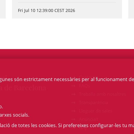
Fri Jul 10 12:39:00 CEST 2026
egi
Contacte
Algunes són estrictament necessàries per al funcionament de la
a de Barcelona
FAQs
Treballa amb nosaltres
Transparència
b.
Lloguer de sales
arxes socials.
Anuncia't
l·lació de totes les cookies. Si prefereixes configurar-les tu ma
GAJ