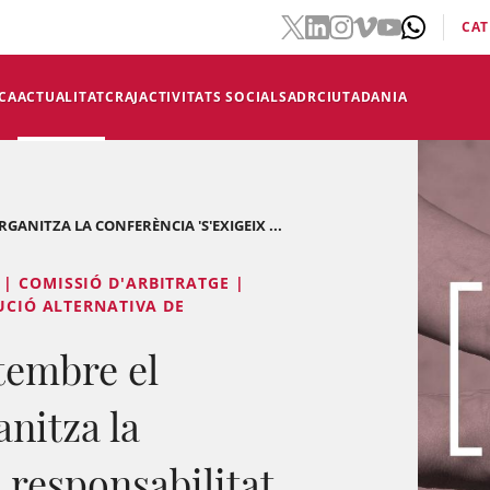
CAT
CA
ACTUALITAT
CRAJ
ACTIVITATS SOCIALS
ADR
CIUTADANIA
GANITZA LA CONFERÈNCIA 'S'EXIGEIX ...
| COMISSIÓ D'ARBITRATGE |
LUCIÓ ALTERNATIVA DE
etembre el
nitza la
 responsabilitat