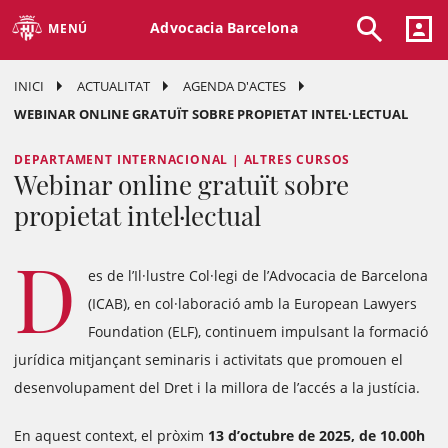
Advocacia Barcelona
MENÚ
INICI
ACTUALITAT
AGENDA D'ACTES
WEBINAR ONLINE GRATUÏT SOBRE PROPIETAT INTEL·LECTUAL
DEPARTAMENT INTERNACIONAL | ALTRES CURSOS
Webinar online gratuït sobre
propietat intel·lectual
D
es de l’Il·lustre Col·legi de l’Advocacia de Barcelona
(ICAB), en col·laboració amb la European Lawyers
Foundation (ELF), continuem impulsant la formació
jurídica mitjançant seminaris i activitats que promouen el
desenvolupament del Dret i la millora de l’accés a la justícia.
En aquest context, el pròxim
13 d’octubre de 2025, de 10.00h