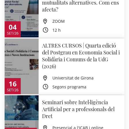
mutualitats alternatives. Com ens
afecta?
ZOOM
04
12 h
SET/26
ALTRES CURSOS | Quarta edició
del Postgrau en Economia Social i
Solidària i Comuns de la UdG
(2026)
Universitat de Girona
16
Segons programa
SET/26
Seminari sobre Intel·ligència
Artificial per a professionals del
Dret
Presencial a l'ICAB i online