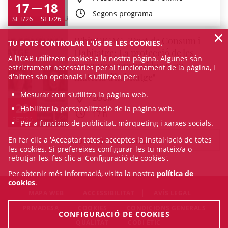
17
18
Segons programa
SET/26
SET/26
×
WbinCICAC: "Dret de Consum i
TU POTS CONTROLAR L'ÚS DE LES COOKIES.
Habitatge: La protecció de les
A l’ICAB utilitzem cookies a la nostra pàgina. Algunes són
persones consumidores en
estrictament necessàries per al funcionament de la pàgina, i
matèria d'habitatge"
d'altres són opcionals i s'utilitzen per:
Mesurar com s'utilitza la pàgina web.
ZOOM
29
Habilitar la personalització de la pàgina web.
17 h
SET/26
Per a funcions de publicitat, màrqueting i xarxes socials.
En fer clic a 'Acceptar totes', acceptes la instal·lació de totes
VEURE TOTA L'AGENDA
les cookies. Si prefereixes configurar-les tu mateix/a o
rebutjar-les, fes clic a 'Configuració de cookies'.
Per obtenir més informació, visita la nostra
política de
cookies
.
MAPA WEB
ACCESSIBILITAT
AVÍS LEGAL
PRIVADESA
COOKIES
CONDICIONS GENERALS
CONFIGURACIÓ DE COOKIES
QUALITAT
CODI ÈTIC