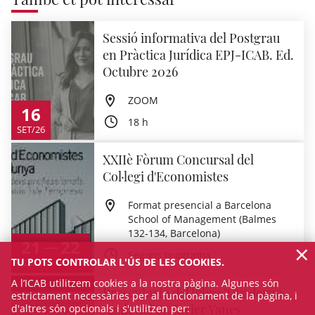
Sessió informativa del Postgrau
en Pràctica Jurídica EPJ-ICAB. Ed.
Octubre 2026
ZOOM
16
18 h
SET/26
XXIIè Fòrum Concursal del
Col·legi d'Economistes
Format presencial a Barcelona
School of Management (Balmes
132-134, Barcelona)
21
22
×
Segons programa
TU POTS CONTROLAR L'ÚS DE LES COOKIES.
OCT/26
OCT/26
A l’ICAB utilitzem cookies a la nostra pàgina. Algunes són
Presentació del llibre "Cuaderno
estrictament necessàries per al funcionament de la pàgina, i
Azul", del Sr. Javier Yanes
d'altres són opcionals i s'utilitzen per: