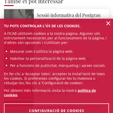
També et pot interessar
Sessió informativa del Postgrau
×
en Pràctica Jurídica EPJ-ICAB. Ed.
TU POTS CONTROLAR L'ÚS DE LES COOKIES.
Octubre 2026
A l’ICAB utilitzem cookies a la nostra pàgina. Algunes són
ZOOM
estrictament necessàries per al funcionament de la pàgina, i
16
d'altres són opcionals i s'utilitzen per:
18 h
SET/26
Mesurar com s'utilitza la pàgina web.
XXIIè Fòrum Concursal del
Habilitar la personalització de la pàgina web.
Col·legi d'Economistes
Per a funcions de publicitat, màrqueting i xarxes socials.
En fer clic a 'Acceptar totes', acceptes la instal·lació de totes
Format presencial a Barcelona
les cookies. Si prefereixes configurar-les tu mateix/a o
School of Management (Balmes
rebutjar-les, fes clic a 'Configuració de cookies'.
132-134, Barcelona)
21
22
Per obtenir més informació, visita la nostra
política de
Segons programa
cookies
.
OCT/26
OCT/26
Presentació del llibre "Cuaderno
CONFIGURACIÓ DE COOKIES
Azul", del Sr. Javier Yanes