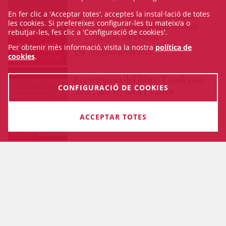
En fer clic a 'Acceptar totes', acceptes la instal·lació de totes
Format presencial a Barcelona
les cookies. Si prefereixes configurar-les tu mateix/a o
School of Management (Balmes
rebutjar-les, fes clic a 'Configuració de cookies'.
132-134, Barcelona)
21
22
Per obtenir més informació, visita la nostra
política de
Segons programa
cookies
.
OCT/26
OCT/26
Presentació del llibre "Cuaderno
CONFIGURACIÓ DE COOKIES
Azul", del Sr. Javier Yanes
Biblioteca ICAB
ACCEPTAR TOTES
29
18 h
OCT/26
VEURE TOTA L'AGENDA
MAPA WEB
ACCESSIBILITAT
AVÍS LEGAL
PRIVADESA
COOKIES
CONDICIONS GENERALS